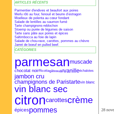
ARTICLES RÉCENTS
Février
Février
Avril
(28)
(9)
(16)
Janvier
Janvier
Mars
(27)
(8)
(18)
Parmentier d'endives et beaufort aux poires
Merlu rôti au four, fenouil et beurre d’estragon
Moelleux de polenta au cœur fondant
Salade de lentilles au saumon fumé
Tarte champignons-reblochon
Stoemp ou purée de légumes de saison
Tarte sans pâte aux poires et épices
Saltimbocca au foie de lapin
Salade de chou-rave, carottes, pommes au chèvre
Jarret de boeuf en pulled beef.
CATÉGORIES
parmesan
muscade
vanille
ail
chocolat noir
gâteau
Ricotta
échalotes
jambon cru
champignons de Paris
tarte
vin blanc
vin blanc sec
citron
crème
carottes
pommes
épices
28 nov