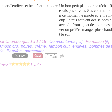
Un bon petit plat pour se réchauff
e sais pas si vous êtes comme mo
n ce moment je mijote et je grati
oup. Je fais souvent des salades 
avec du fromage et des pommes m
ver on préfère manger plus chaud
t le soir....
par Chamborigaud à 16:18 -
Commentaires [
…
]
- Permalien [
#
]
jambon cru
,
poires
,
crème
,
jambon cuit
,
endives
,
pommes de t
de
,
Beaufort
,
parmentier
imez ?
1 vote