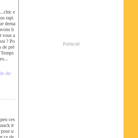
...chic e
lus rapi
 Que dema
avons b
et vous a
ssi ? Po
Publicité
s de pré
s Temps
es...
le de
 peu ces
snack it
 pour u
rt ce de