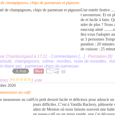
 de champignons, chips de parmesan et pignons
Une entrée festive ....
t savoureuse. Et en p
de et facile à faire.
nder de plus ? Nous 
eaucoup aimé .........
llez-vous l'adopter au
ur 3 personnes Temp
paration : 20 minute
de cuisson : 25 minut
par Chamborigaud à 17:21 -
Commentaires [
…
]
- Permalien [
#
]
velouté
,
champignons
,
crème
,
morilles
,
huile de noisettes
,
hui
in blanc sec
,
parmesan chips de parmesan
imez ?
1 vote
mbre 2020
mousseuse au café
Un petit dessert facile et délicieux pour adoucir un
jours difficiles. C’est à Vanilla Backery, pâtisserie 
alien de Menton où nous faisons souvent une halte
ne pause-café ou un repas rapide, que j’ai découve