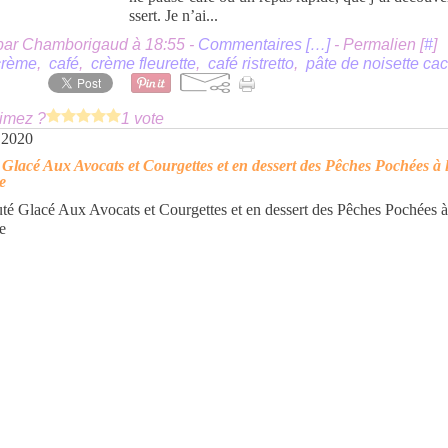
ssert. Je n’ai...
par Chamborigaud à 18:55 -
Commentaires [
…
]
- Permalien [
#
]
crème
,
café
,
crème fleurette
,
café ristretto
,
pâte de noisette ca
imez ?
1 vote
 2020
 Glacé Aux Avocats et Courgettes et en dessert des Pêches Pochées à 
e