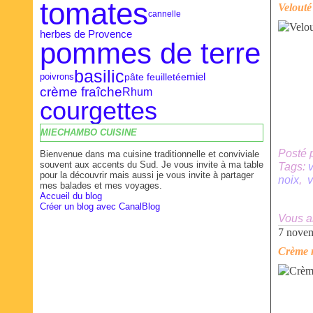
tomates
Velouté
cannelle
herbes de Provence
pommes de terre
basilic
pâte feuilletée
miel
poivrons
crème fraîche
Rhum
courgettes
MIECHAMBO CUISINE
Posté 
Bienvenue dans ma cuisine traditionnelle et conviviale
souvent aux accents du Sud. Je vous invite à ma table
Tags:
pour la découvrir mais aussi je vous invite à partager
noix
,
v
mes balades et mes voyages.
Accueil du blog
Créer un blog avec CanalBlog
Vous a
7 nove
Crème 