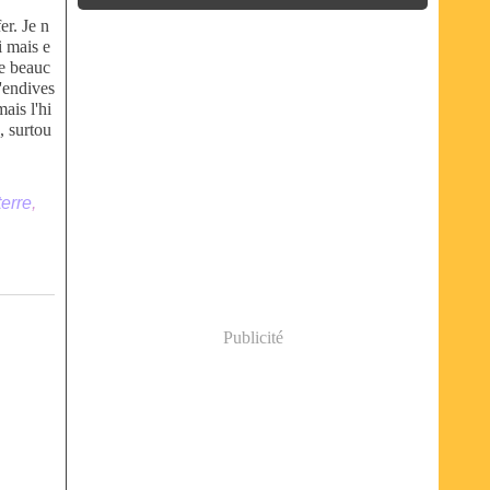
er. Je n
i mais e
ne beauc
d'endives
ais l'hi
, surtou
erre
,
Publicité