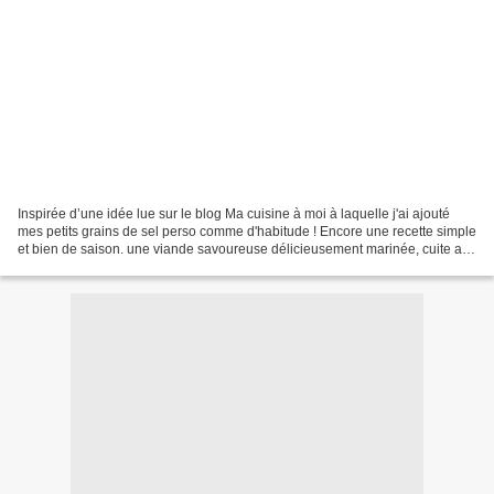
Inspirée d’une idée lue sur le blog Ma cuisine à moi à laquelle j'ai ajouté
mes petits grains de sel perso comme d'habitude ! Encore une recette simple
et bien de saison. une viande savoureuse délicieusement marinée, cuite au
barbecue ou à la plancha....