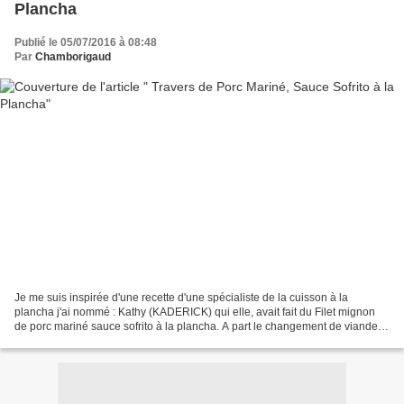
Plancha
Publié le 05/07/2016 à 08:48
Par
Chamborigaud
Je me suis inspirée d'une recette d'une spécialiste de la cuisson à la
plancha j'ai nommé : Kathy (KADERICK) qui elle, avait fait du Filet mignon
de porc mariné sauce sofrito à la plancha. A part le changement de viande je
n'ai rien changé à sa recette…….et...