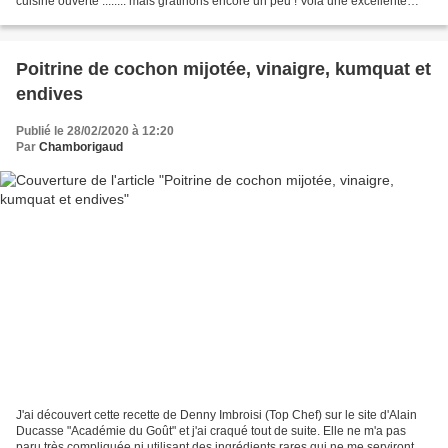
cuisine ouverte ........ mais gratinons encore un peu ! Voià une excellente
recette à laquelle...
Poitrine de cochon mijotée, vinaigre, kumquat et
endives
Publié le 28/02/2020 à 12:20
Par
Chamborigaud
J'ai découvert cette recette de Denny Imbroisi (Top Chef) sur le site d'Alain
Ducasse "Académie du Goût" et j'ai craqué tout de suite. Elle ne m'a pas
paru très compliquée ni utilisant des ingrédients rares qui ne me serviront