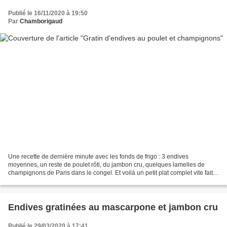
Publié le 16/11/2020 à 19:50
Par
Chamborigaud
Une recette de dernière minute avec les fonds de frigo : 3 endives
moyennes, un reste de poulet rôti, du jambon cru, quelques lamelles de
champignons de Paris dans le congel. Et voilà un petit plat complet vite fait,
bien fait, qui mérite d'être refait...
Endives gratinées au mascarpone et jambon cru
Publié le 29/03/2020 à 17:41