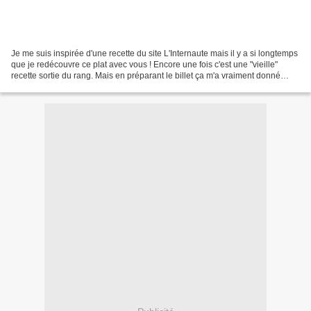
Je me suis inspirée d'une recette du site L'Internaute mais il y a si longtemps
que je redécouvre ce plat avec vous ! Encore une fois c'est une "vieille"
recette sortie du rang. Mais en préparant le billet ça m'a vraiment donné
envie de la refaire. Bon...