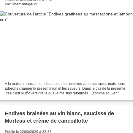
Par
Chamborigaud
A la maison nous aimons beaucoup les endives cuites ou crues mais nous
adorons changer la présentation et les saveurs. Dans le cas de la présente
idée c'est plutôt vers l'Italie que je me suis retournée.....comme souvent !
Comme dans les ingrédients de...
Endives braisées au vin blanc, saucisse de
Morteau et crème de cancoillotte
Publié le 22/03/2020 à 22:56