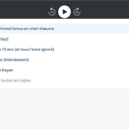
nsformé l’ennui en chef-d’œuvre
 DayZ
 a 13 ans (et vous l'avez ignoré)
e (littéralement)
im Rayan
 toutes les règles
s les jeux vidéo
us choquant de Rockstar ? - Le scandale BULLY
e plus moche de Steam
du RÊVE tourne au CAUCHEMAR