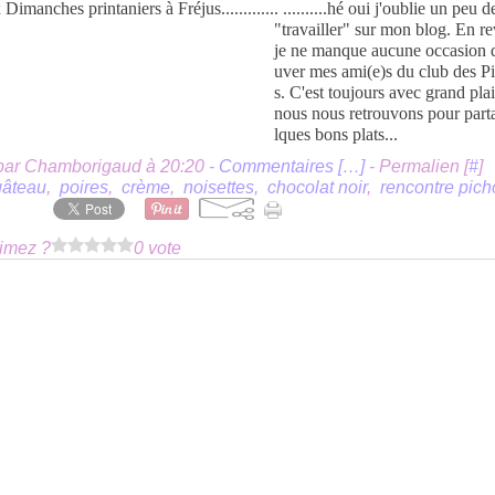
. ..........hé oui j'oublie un peu 
"travailler" sur mon blog. En r
je ne manque aucune occasion d
uver mes ami(e)s du club des P
s. C'est toujours avec grand plai
nous nous retrouvons pour part
lques bons plats...
par Chamborigaud à 20:20 -
Commentaires [
…
]
- Permalien [
#
]
gâteau
,
poires
,
crème
,
noisettes
,
chocolat noir
,
rencontre pich
imez ?
0 vote