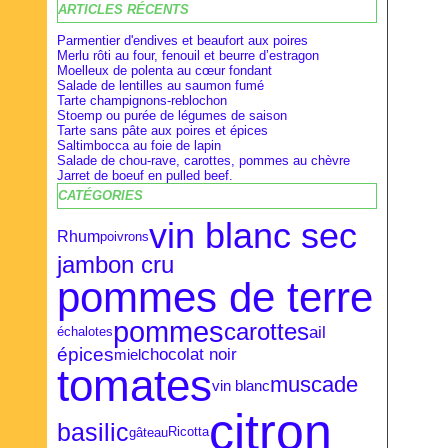
ARTICLES RÉCENTS
Février
Février
Avril
(28)
(9)
(16)
Janvier
Janvier
Mars
(27)
(8)
(18)
Parmentier d'endives et beaufort aux poires
Merlu rôti au four, fenouil et beurre d’estragon
Moelleux de polenta au cœur fondant
Salade de lentilles au saumon fumé
Tarte champignons-reblochon
Stoemp ou purée de légumes de saison
Tarte sans pâte aux poires et épices
Saltimbocca au foie de lapin
Salade de chou-rave, carottes, pommes au chèvre
Jarret de boeuf en pulled beef.
CATÉGORIES
vin blanc sec
Rhum
poivrons
jambon cru
pommes de terre
pommes
carottes
ail
échalotes
épices
chocolat noir
miel
tomates
muscade
vin blanc
citron
basilic
gâteau
Ricotta