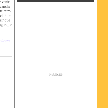
de venir
evanche
e retro
icholine
sir que
ager que
olines
Publicité