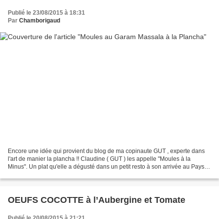
Publié le 23/08/2015 à 18:31
Par
Chamborigaud
Encore une idée qui provient du blog de ma copinaute GUT , experte dans
l'art de manier la plancha !! Claudine ( GUT ) les appelle "Moules à la
Minus". Un plat qu'elle a dégusté dans un petit resto à son arrivée au Pays
Basque. Comme moi aussi je le fais...
OEUFS COCOTTE à l’Aubergine et Tomate
Publié le 20/08/2015 à 21:21