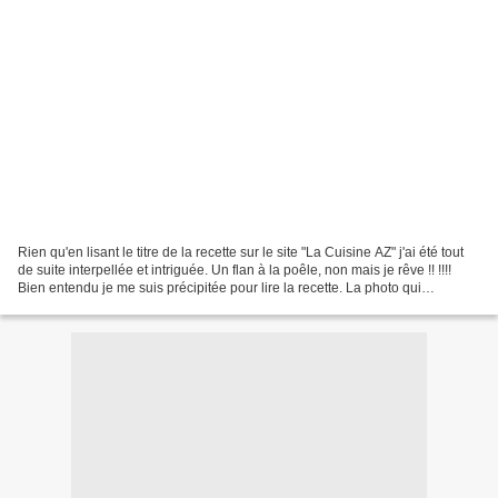
Rien qu'en lisant le titre de la recette sur le site "La Cuisine AZ" j'ai été tout
de suite interpellée et intriguée. Un flan à la poêle, non mais je rêve !! !!!!
Bien entendu je me suis précipitée pour lire la recette. La photo qui
l'accompagnait était,...