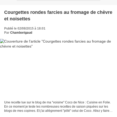
Courgettes rondes farcies au fromage de chèvre
et noisettes
Publié le 02/08/2015 à 18:01
Par
Chamborigaud
Une recette lue sur le blog de ma "voisine" Coco de Nice : Cuisine en Folie.
En ce moment je teste les nombreuses recettes de saison piquées sur les
blogs de mes copines. Et j'ai allègrement "pillé" celui de Coco. Allez y faire
un tour, vous ne serez...