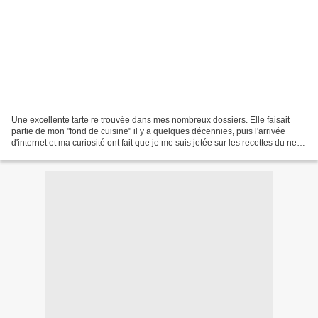
Une excellente tarte re trouvée dans mes nombreux dossiers. Elle faisait
partie de mon "fond de cuisine" il y a quelques décennies, puis l'arrivée
d'internet et ma curiosité ont fait que je me suis jetée sur les recettes du net
et que j'ai fait d'autres...