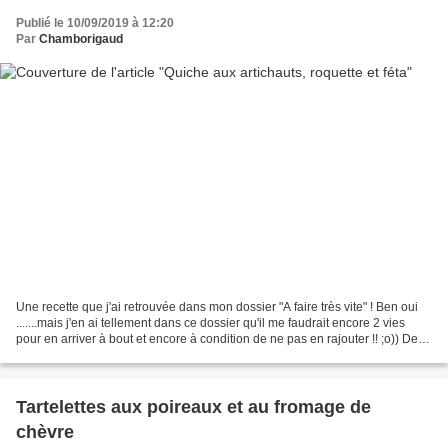
Publié le 10/09/2019 à 12:20
Par
Chamborigaud
Une recette que j'ai retrouvée dans mon dossier "A faire très vite" ! Ben oui
.......mais j'en ai tellement dans ce dossier qu'il me faudrait encore 2 vies
pour en arriver à bout et encore à condition de ne pas en rajouter !! ;o)) De
temps à autres une...
Tartelettes aux poireaux et au fromage de
chèvre