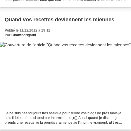
poires bourdaloue, je n'en...
Quand vos recettes deviennent les miennes
Publié le 11/12/2012 à 19:11
Par
Chamborigaud
Je ne suis pas toujours très assidue pour suivre vos blogs de près mais je
suis fidèle, même si c'est par intermittence ;o)) Aussi quand je dis que je
prends une recette, je la prends vraiment et je l'imprime vraiment. Et très
souvent je la fais.......mais...