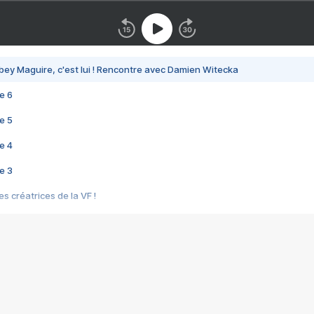
bey Maguire, c'est lui ! Rencontre avec Damien Witecka
e 6
e 5
e 4
e 3
s créatrices de la VF !
e 2
e 1
e Mektoub My Love arrive enfin ! Rencontre avec Shaïn Boumedine et Sal
i : après Toni en famille