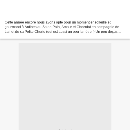
Cette année encore nous avons opté pour un moment ensolleillé et
gourmand à Antibes au Salon Pain, Amour et Chocolat en compagnie de
Lali et de sa Petite Chérie (qui est aussi un peu la nôtre !) Un peu déçus
quand même car il n'y avait pas beaucoup de...