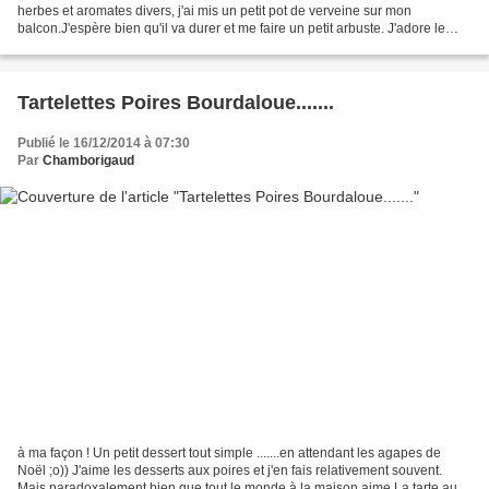
herbes et aromates divers, j'ai mis un petit pot de verveine sur mon
balcon.J'espère bien qu'il va durer et me faire un petit arbuste. J'adore le
parfum subtil de la verveine. Aussi...
Tartelettes Poires Bourdaloue.......
Publié le 16/12/2014 à 07:30
Par
Chamborigaud
à ma façon ! Un petit dessert tout simple .......en attendant les agapes de
Noël ;o)) J'aime les desserts aux poires et j'en fais relativement souvent.
Mais paradoxalement bien que tout le monde à la maison aime La tarte aux