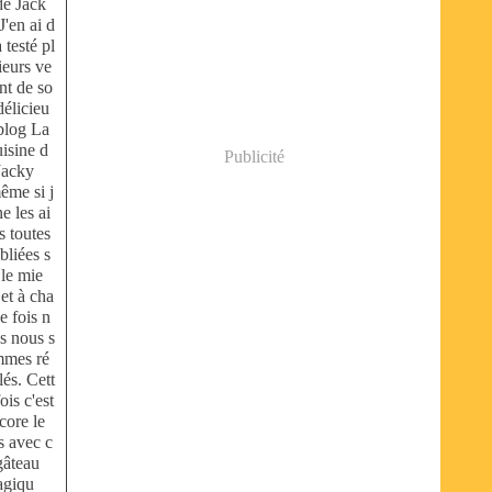
de Jack
 J'en ai d
à testé pl
ieurs ve
nt de so
délicieu
blog La
isine d
Publicité
Jacky
ême si j
ne les ai
s toutes
bliées s
 le mie
 et à cha
e fois n
s nous s
mes ré
lés. Cett
fois c'est
core le
s avec c
gâteau
giqu