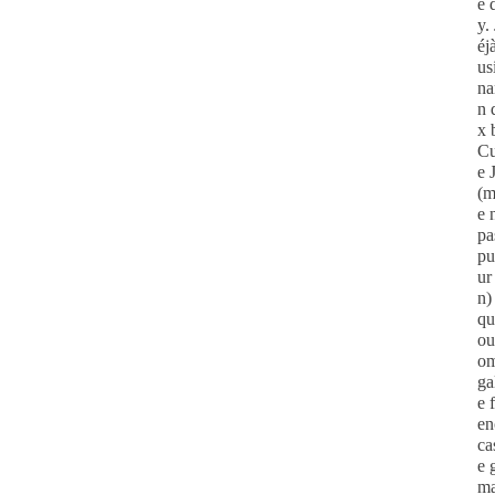
e 
y.
éj
us
na
n 
x 
Cu
e 
(m
e 
pa
pu
ur
n)
qu
ou
om
ga
e 
en
ca
e 
ma