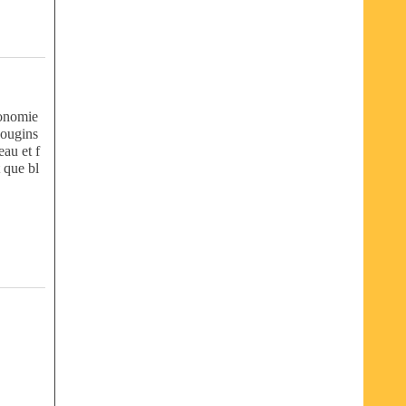
tonomie
Mougins
eau et f
t que bl