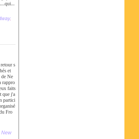
....qui...
dway
,
retour s
hés et
r de Ne
n rappro
ux faits
t que j'a
 partici
organisé
 du Fro
,
New