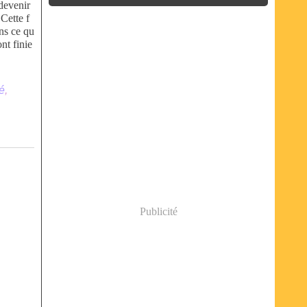
 devenir
Cette f
ons ce qu
nt finie
é
,
Publicité