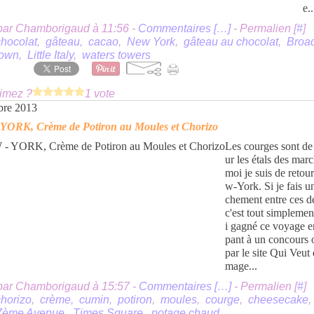
e..
par Chamborigaud à 11:56 -
Commentaires [
…
]
- Permalien [
#
]
chocolat
,
gâteau
,
cacao
,
New York
,
gâteau au chocolat
,
Broa
town
,
Little Italy
,
waters towers
imez ?
1 vote
bre 2013
YORK, Crème de Potiron au Moules et Chorizo
Les courges sont de 
ur les étals des marc
moi je suis de retou
w-York. Si je fais u
chement entre ces de
c'est tout simplemen
i gagné ce voyage en
pant à un concours 
par le site Qui Veut
mage...
par Chamborigaud à 15:57 -
Commentaires [
…
]
- Permalien [
#
]
chorizo
,
crème
,
cumin
,
potiron
,
moules
,
courge
,
cheesecake
7ème Avenue
,
Times Square
,
potage chaud