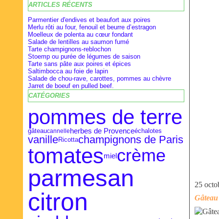
ARTICLES RÉCENTS
Février
Février
Avril
(28)
(9)
(16)
Janvier
Janvier
Mars
(27)
(8)
(18)
Parmentier d'endives et beaufort aux poires
Merlu rôti au four, fenouil et beurre d’estragon
Moelleux de polenta au cœur fondant
Salade de lentilles au saumon fumé
Tarte champignons-reblochon
Stoemp ou purée de légumes de saison
Tarte sans pâte aux poires et épices
Saltimbocca au foie de lapin
Salade de chou-rave, carottes, pommes au chèvre
Jarret de boeuf en pulled beef.
CATÉGORIES
pommes de terre
herbes de Provence
gâteau
cannelle
échalotes
vanille
champignons de Paris
Ricotta
tomates
crème
miel
parmesan
25 octo
citron
Gâteau 