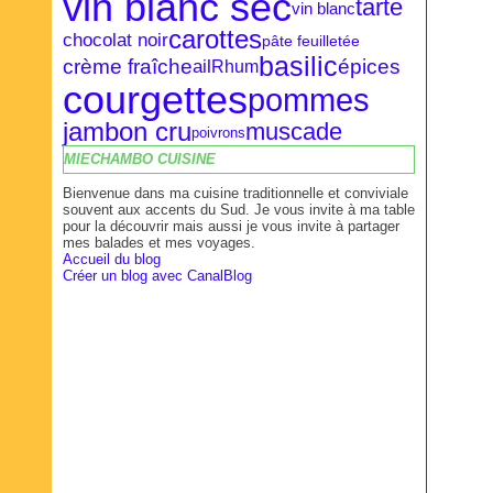
vin blanc sec
tarte
vin blanc
carottes
chocolat noir
pâte feuilletée
basilic
crème fraîche
épices
ail
Rhum
courgettes
pommes
jambon cru
muscade
poivrons
MIECHAMBO CUISINE
Bienvenue dans ma cuisine traditionnelle et conviviale
souvent aux accents du Sud. Je vous invite à ma table
pour la découvrir mais aussi je vous invite à partager
mes balades et mes voyages.
Accueil du blog
Créer un blog avec CanalBlog