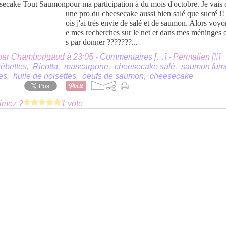
pour ma participation à du mois d'octobre. Je vais
une pro du cheesecake aussi bien salé que sucré !! 
ois j'ai très envie de salé et de saumon. Alors voy
e mes recherches sur le net et dans mes méninges o
s par donner ???????...
par Chamborigaud à 23:05 -
Commentaires [
…
]
- Permalien [
#
]
cébettes
,
Ricotta
,
mascarpone
,
cheesecake salé
,
saumon fum
es
,
huile de noisettes
,
oeufs de saumon
,
cheesecake
imez ?
1 vote