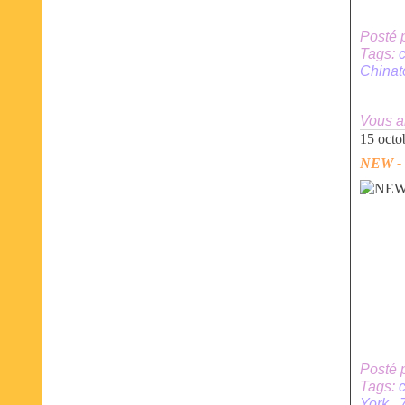
Posté 
Tags:
China
Vous a
15 octo
NEW - 
Posté 
Tags:
York
,