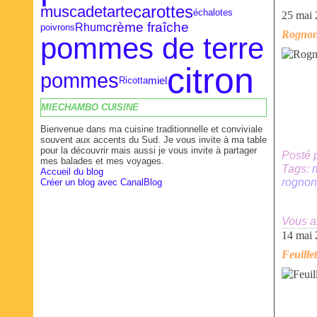
carottes
muscade
tarte
échalotes
25 mai
crème fraîche
Rhum
poivrons
Rognons
pommes de terre
citron
pommes
miel
Ricotta
MIECHAMBO CUISINE
Bienvenue dans ma cuisine traditionnelle et conviviale
souvent aux accents du Sud. Je vous invite à ma table
pour la découvrir mais aussi je vous invite à partager
Posté 
mes balades et mes voyages.
Tags:
m
Accueil du blog
rognon
Créer un blog avec CanalBlog
Vous a
14 mai
Feuille