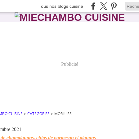
Tous nos blogs cuisine
Publicité
MBO CUISINE
>
CATEGORIES
>
MORILLES
s
embre 2021
 de champignons, chips de parmesan et pignons