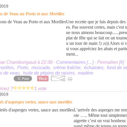
 2019
 de Veau au Porto et aux Morilles
Une recette que je fais depuis des
es. Pas souvent certes, mais c'est 
ue nous aimons beaucoup......pre
plat de fête qui se fait en un tour
u un tour de main !) ;o)) Alors si 
si vous appréciez les abats et parti
ment...
par Chamborigaud à 22:38 -
Commentaires [
…
]
- Permalien [
#
]
orilles
,
Porto
,
muscade
,
crème fraîche
,
échalotes
,
fond de v
s de veau
,
huile de pépins de raisins
,
madère
imez ?
1 vote
 2019
tés d'asperges vertes, sauce aux morilles
L’arrivée des asperges me remp
oie ….. Même tout simplemen
aigrette c’est un vrai bonheur
uand même de temps en temp