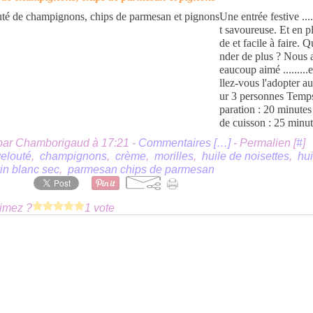
Une entrée festive ....
t savoureuse. Et en p
de et facile à faire.
nder de plus ? Nous 
eaucoup aimé .........
llez-vous l'adopter au
ur 3 personnes Temp
paration : 20 minute
de cuisson : 25 minut
par Chamborigaud à 17:21 -
Commentaires [
…
]
- Permalien [
#
]
velouté
,
champignons
,
crème
,
morilles
,
huile de noisettes
,
hui
in blanc sec
,
parmesan chips de parmesan
imez ?
1 vote