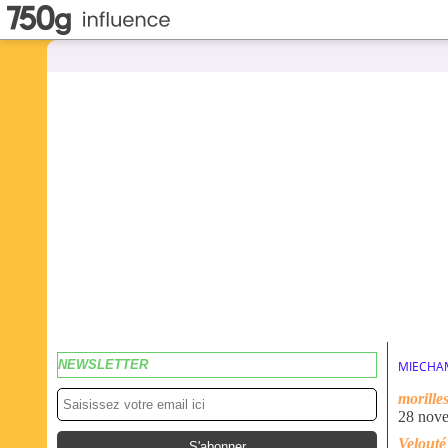
NEWSLETTER
MIECHA
morille
28 nov
Velouté