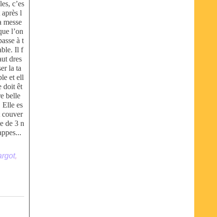
lles, c’es
t après l
a messe
que l’on
passe à t
able. Il f
aut dres
ser la ta
ble et ell
e doit êt
re belle
! Elle es
t couver
te de 3 n
appes...
argot
,