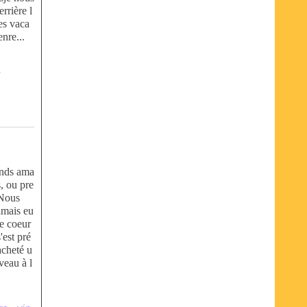
rrière l
es vaca
nre...
,
nds ama
s, ou pre
 Nous
amais eu
le coeur
'est pré
 acheté u
 veau à l