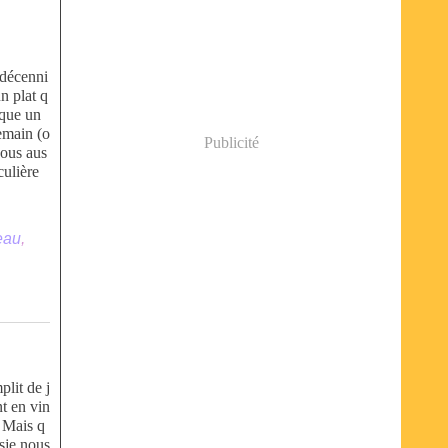
 décenni
un plat q
sque un
nemain (o
Publicité
vous aus
culière
eau
,
lit de j
t en vin
. Mais q
sje nous