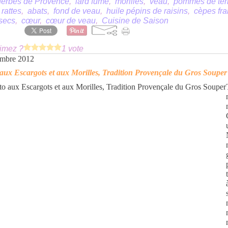
herbes de Provence
,
lard fumé
,
morilles
,
veau
,
pommes de ter
,
rattes
,
abats
,
fond de veau
,
huile pépins de raisins
,
cèpes fra
secs
,
cœur
,
cœur de veau
,
Cuisine de Saison
imez ?
1 vote
embre 2012
 aux Escargots et aux Morilles, Tradition Provençale du Gros Souper