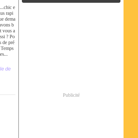
...chic e
lus rapi
 Que dema
avons b
et vous a
ssi ? Po
s de pré
s Temps
es...
le de
Publicité