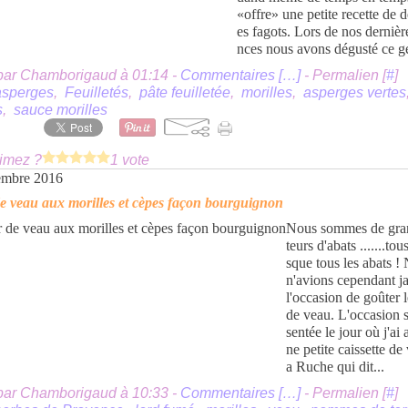
«offre» une petite recette de de
es fagots. Lors de nos dernièr
nces nous avons dégusté ce ge
par Chamborigaud à 01:14 -
Commentaires [
…
]
- Permalien [
#
]
asperges
,
Feuilletés
,
pâte feuilletée
,
morilles
,
asperges vertes
s
,
sauce morilles
imez ?
1 vote
embre 2016
 veau aux morilles et cèpes façon bourguignon
Nous sommes de gra
teurs d'abats .......tou
sque tous les abats !
n'avions cependant j
l'occasion de goûter 
de veau. L'occasion s
sentée le jour où j'ai
ne petite caissette de
a Ruche qui dit...
par Chamborigaud à 10:33 -
Commentaires [
…
]
- Permalien [
#
]