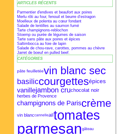
ARTICLES RÉCENTS
Février
Février
Avril
(28)
(9)
(16)
Janvier
Janvier
Mars
(27)
(8)
(18)
Parmentier d'endives et beaufort aux poires
Merlu rôti au four, fenouil et beurre d’estragon
Moelleux de polenta au cœur fondant
Salade de lentilles au saumon fumé
Tarte champignons-reblochon
Stoemp ou purée de légumes de saison
Tarte sans pâte aux poires et épices
Saltimbocca au foie de lapin
Salade de chou-rave, carottes, pommes au chèvre
Jarret de boeuf en pulled beef.
CATÉGORIES
vin blanc sec
pâte feuilletée
courgettes
basilic
épices
jambon cru
vanille
chocolat noir
herbes de Provence
crème
champignons de Paris
tomates
ail
vin blanc
cannelle
parmesan
gâteau