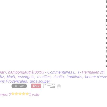
par Chamborigaud à 00:03 -
Commentaires [
…
]
- Permalien [
#
]
Riz
,
Noël
,
escargots
,
morilles
,
risotto
,
traditions
,
beurre d'esc
ions Provençales
,
gros souper
imez ?
1 vote