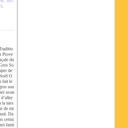
re
,
vin
is
,
Traditio
n Prove
nçale du
Gros So
uper de
Noël O
n fait le
gros sou
per avan
t d’aller
à la mes
se de mi
nuit. Da
ns certai
nes fami