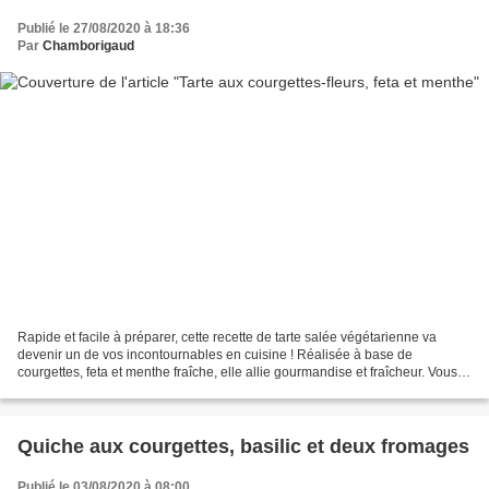
Publié le 27/08/2020 à 18:36
Par
Chamborigaud
Rapide et facile à préparer, cette recette de tarte salée végétarienne va
devenir un de vos incontournables en cuisine ! Réalisée à base de
courgettes, feta et menthe fraîche, elle allie gourmandise et fraîcheur. Vous
pouvez aussi bien la déguster froide...
Quiche aux courgettes, basilic et deux fromages
Publié le 03/08/2020 à 08:00