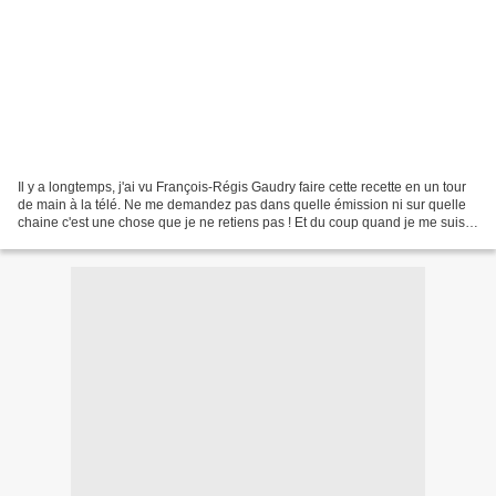
Il y a longtemps, j'ai vu François-Régis Gaudry faire cette recette en un tour
de main à la télé. Ne me demandez pas dans quelle émission ni sur quelle
chaine c'est une chose que je ne retiens pas ! Et du coup quand je me suis
décidée à faire cette recette,...