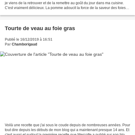
je viens de la retrouver et de la remettre au goût du jour dans ma cuisine.
C'est vraiment délicieux. La pomme adoucit la force de la saveur des foies
de volaille. Ingrédients...
Tourte de veau au foie gras
Publié le 16/12/2019 à 16:51
Par
Chamborigaud
Voilà une recette que j'ai sous le coude depuis de nombreuses années. Pour
tout dire depuis les débuts de mon blog qui a maintenant presque 14 ans. Et
c'est aussi et surtout la première recette que Mercotte a publié sur son blog.