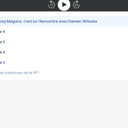
bey Maguire, c'est lui ! Rencontre avec Damien Witecka
e 6
e 5
e 4
e 3
s créatrices de la VF !
e 2
e 1
e Mektoub My Love arrive enfin ! Rencontre avec Shaïn Boumedine et Sal
i : après Toni en famille
elle réalise le bouleversant Dites lui que je l'aime