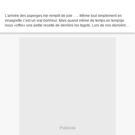
L’arrivée des asperges me remplit de joie ….. Même tout simplement en
vinaigrette c’est un vrai bonheur. Mais quand même de temps en tempsje
nous «offre» une petite recette de derrière les fagots. Lors de nos dernières
vacances nous avons dégusté ce genre...
Publicité