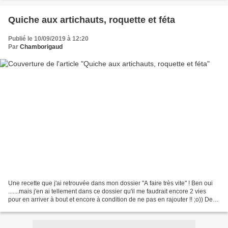
Quiche aux artichauts, roquette et féta
Publié le 10/09/2019 à 12:20
Par
Chamborigaud
Une recette que j'ai retrouvée dans mon dossier "A faire très vite" ! Ben oui
.......mais j'en ai tellement dans ce dossier qu'il me faudrait encore 2 vies
pour en arriver à bout et encore à condition de ne pas en rajouter !! ;o)) De
temps à autres une...