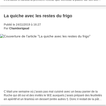
A mes débuts de cuisinière-blogueuse...
La quiche avec les restes du frigo
Publié le 24/11/2019 à 16:27
Par
Chamborigaud
C’était une semaine où j’avais pas mal cuisiné avec un beau panier de la
Ruche qui dit oui et des invités le W.E auxquels j’avais préparé des feuilletés
en apéritif et un tiramisù en dessert (entre autres !). Donc il restait de la pâte
feuilletée et du...