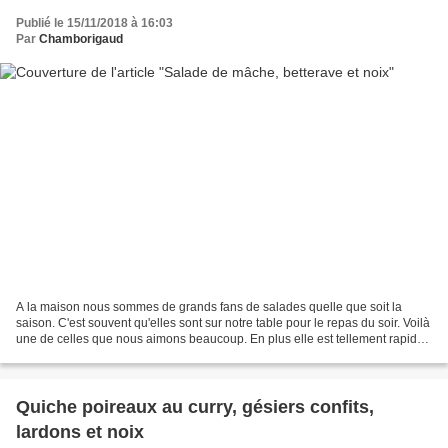
Publié le 15/11/2018 à 16:03
Par
Chamborigaud
A la maison nous sommes de grands fans de salades quelle que soit la
saison. C'est souvent qu'elles sont sur notre table pour le repas du soir. Voilà
une de celles que nous aimons beaucoup. En plus elle est tellement rapide
à faire que c'est l'idéal pour...
Quiche poireaux au curry, gésiers confits,
lardons et noix