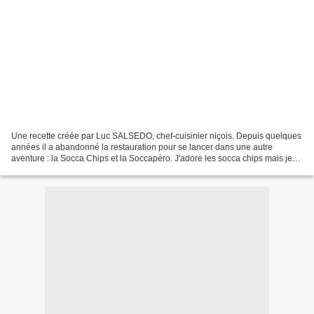
Une recette créée par Luc SALSEDO, chef-cuisinier niçois. Depuis quelques
années il a abandonné la restauration pour se lancer dans une autre
aventure : la Socca Chips et la Soccapéro. J'adore les socca chips mais je
ne connais pas l'autre produit. Je...