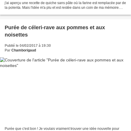
j'ai aperçu une recette de quiche sans pâte où la farine est remplacée par de
la polenta. Mais l'idée m'a plu et est restée dans un coin de ma mémoire.
Jusqu'à ce que j'aie un reste...
Purée de céleri-rave aux pommes et aux
noisettes
Publié le 04/02/2017 à 19:30
Par
Chamborigaud
Purée que c'est bon ! Je voulais vraiment trouver une idée nouvelle pour