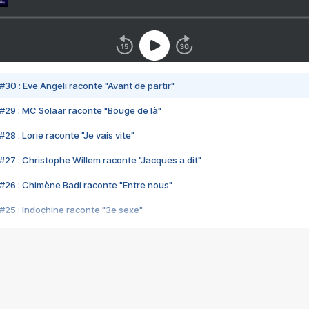
#30 : Eve Angeli raconte "Avant de partir"
#29 : MC Solaar raconte "Bouge de là"
28 : Lorie raconte "Je vais vite"
#27 : Christophe Willem raconte "Jacques a dit"
#26 : Chimène Badi raconte "Entre nous"
#25 : Indochine raconte "3e sexe"
#24 : Zaho raconte "C'est chelou"
#23 : Patrick Bruel raconte "Au café des délices"
#22 : Kyo raconte "Le chemin"