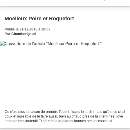
présente ma courge mi-niçoise...
Moelleux Poire et Roquefort
Publié le 21/12/2016 à 18:07
Par
Chamborigaud
Ce n'est plus la saison de prendre l'apéritif dans le jardin mais qu'est-ce c'est
doux et agréable de le faire aussi, bien au chaud près de la cheminée, lové
dans un bon fauteuil! Et pour cela quelques bonnes petites choses à
grignoter seront toujours...