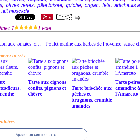
s
,
olives vertes
,
pâte brisée
,
quiche
,
origan
,
feta
,
artichauts à
,
lait muscade
imez ?
1 vote
Espadon aux tomates, câpres et olives
merez aussi :
aux
Tarte aux oignons
Tarte poire
tes-fleurs,
confits, pignons et
Tarte briochée aux
amandine à
 menthe
chèvre
pêches et
l'Amaretto
brugnons, crumble
amandes
taires
Ajouter un commentaire