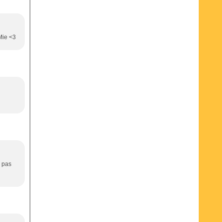
Mie <3
e pas