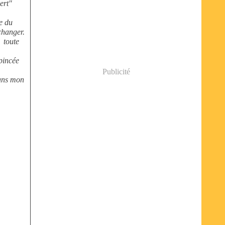
ert"
e du
changer.
r toute
 pincée
Publicité
dans mon