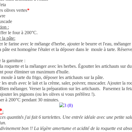
feta
s olives vertes
*
vre
uscade
ion :
ffer le four à 200°C.
 la pâte:
 le farine avec le mélange d'herbe, ajouter le beurre et l'eau, mélanger 
 pâte est homogène l'étaler et la déposer dans le moule à tarte. Réserv
 la garniture :
a roquette et la mélanger avec les herbes. Égoutter les artichauts sur du
nt pour éliminer un maximum d'huile.
e moule à tarte du frigo, déposer les artichauts sur la pâte.
 les œufs avec le lait et la crème, saler, poivrer, muscader. Ajouter la ro
 Bien mélanger. Verser la préparation sur les artichauts. Parsemez la fet
 ajouter les pignons (ou les olives si vous préférez !).
er à 200°C pendant 30 minutes.
*
:
ces quantités j'ai fait 6 tartelettes. Une entrée idéale avec une petite sa
un.
 divinement bon !! La légère amertume et acidité de la roquette est abs