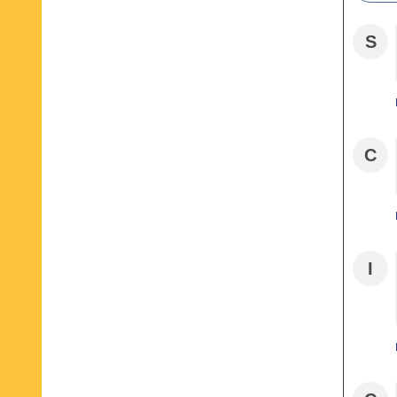
S
C
I