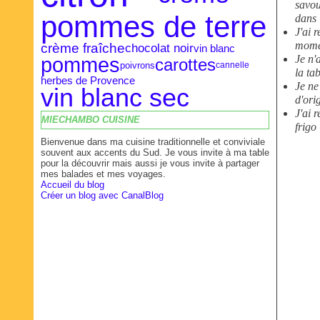
savou
pommes de terre
dans l
J'ai 
momen
crème fraîche
chocolat noir
vin blanc
Je n'
pommes
carottes
poivrons
cannelle
la tab
herbes de Provence
Je ne
vin blanc sec
d'ori
J'ai 
MIECHAMBO CUISINE
frigo 
Bienvenue dans ma cuisine traditionnelle et conviviale
souvent aux accents du Sud. Je vous invite à ma table
pour la découvrir mais aussi je vous invite à partager
mes balades et mes voyages.
Accueil du blog
Créer un blog avec CanalBlog