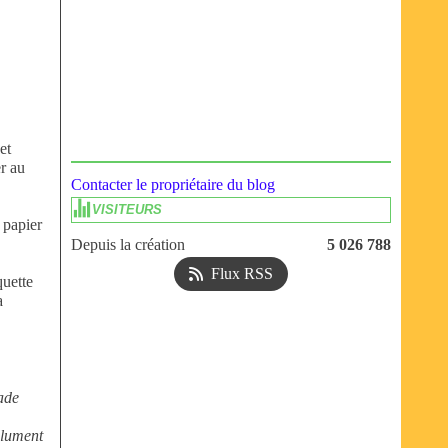
et
er au
Contacter le propriétaire du blog
VISITEURS
 papier
Depuis la création
5 026 788
Flux RSS
quette
a
lade
olument