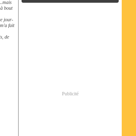
...mais
 à bout
ce jour-
m'a fait
s, de
Publicité