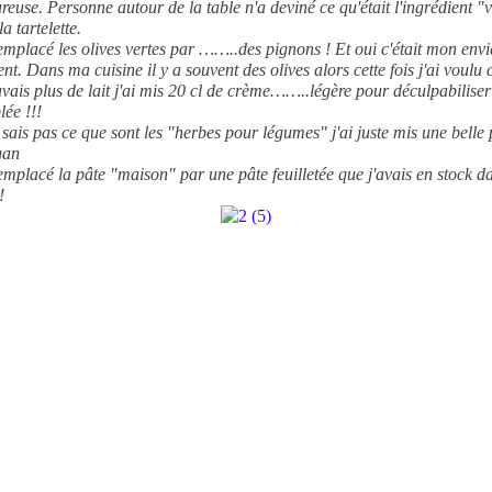
reuse. Personne autour de la table n'a deviné ce qu'était l'ingrédient "v
a tartelette.
remplacé les olives vertes par ……..des pignons ! Et oui c'était mon envi
t. Dans ma cuisine il y a souvent des olives alors cette fois j'ai voulu 
avais plus de lait j'ai mis 20 cl de crème……..légère pour déculpabilise
lée !!!
 sais pas ce que sont les "herbes pour légumes" j'ai juste mis une belle
gan
remplacé la pâte "maison" par une pâte feuilletée que j'avais en stock 
!