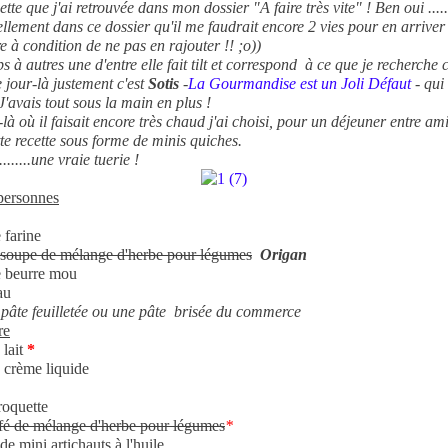
tte que j'ai retrouvée dans mon dossier "A faire très vite" ! Ben oui ....
tellement dans ce dossier qu'il me faudrait encore 2 vies pour en arriver
e à condition de ne pas en rajouter !! ;o))
 à autres une d'entre elle fait tilt et correspond à ce que je recherche 
e jour-là justement c'est
Sotis
-
La Gourmandise est un Joli Défaut
- qui 
J'avais tout sous la main en plus !
là où il faisait encore très chaud j'ai choisi, pour un déjeuner entre ami
tte recette sous forme de minis quiches.
......une vraie tuerie !
personnes
 farine
à soupe de mélange d'herbe pour légumes
Origan
 beurre mou
au
pâte feuilletée ou une pâte brisée du commerce
re
 lait
*
e crème liquide
roquette
afé de mélange d'herbe pour légumes
*
de mini artichauts à l'huile