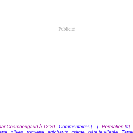
Publicité
par Chamborigaud à 12:20 -
Commentaires [
…
]
- Permalien [
#
]
arte
,
olives
,
roquette
,
artichauts
,
crème
,
pâte feuilletée
,
Tarte