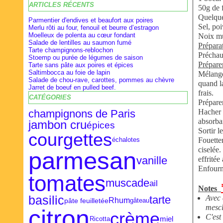
ARTICLES RÉCENTS
Février
Février
Avril
(28)
(9)
(16)
50g de 
Janvier
Janvier
Mars
(27)
(8)
(18)
Quelque
Parmentier d'endives et beaufort aux poires
Sel, poi
Merlu rôti au four, fenouil et beurre d’estragon
Moelleux de polenta au cœur fondant
Noix m
Salade de lentilles au saumon fumé
Préparat
Tarte champignons-reblochon
Préchau
Stoemp ou purée de légumes de saison
Préparer
Tarte sans pâte aux poires et épices
Saltimbocca au foie de lapin
Mélanger
Salade de chou-rave, carottes, pommes au chèvre
quand la
Jarret de boeuf en pulled beef.
frais.
CATÉGORIES
Préparer
Hacher l
champignons de Paris
absorba
jambon cru
épices
Sortir l
courgettes
Fouetter
échalotes
ciselée.
parmesan
vanille
effritée
Enfourn
tomates
muscade
ail
Notes
basilic
Avec 
tarte
Rhum
pâte feuilletée
gâteau
mescl
citron
crème
C'est
miel
Ricotta