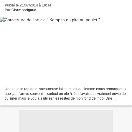
Publié le 21/07/2014 à 18:34
Par
Chamborigaud
Une recette rapide et savoureuse faite un soir de flemme (vous remarquerez
que ça m'arrive souvent.....surtout en été !). Je n'avais pas vraiment envie de
cuisiner mais je voulais utiliser les restes de mon fond de frigo. Une
recherche sur le net et je...