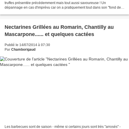
truffes présentée précédemment mais tout aussi savoureuse ! Un
dépannage en cas d'imprévu car on a pratiquement tout dans son "fond de
cuisine". Ce sont mes amies italiennes Lina...
Nectarines Grillées au Romarin, Chantilly au
Mascarpone...... et quelques cactées
Publié le 14/07/2014 à 07:30
Par
Chamborigaud
Les barbecues sont de saison - même si certains jours sont très "arrosés" -