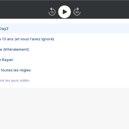
 DayZ
 a 13 ans (et vous l'avez ignoré)
e (littéralement)
im Rayan
 toutes les règles
s les jeux vidéo
us choquant de Rockstar ? - Le scandale BULLY
e plus moche de Steam
du RÊVE tourne au CAUCHEMAR
pendant 8 heures