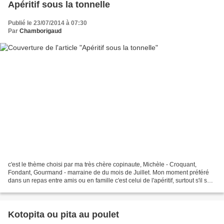
Apéritif sous la tonnelle
Publié le 23/07/2014 à 07:30
Par
Chamborigaud
c'est le thème choisi par ma très chère copinaute, Michèle - Croquant,
Fondant, Gourmand - marraine de du mois de Juillet. Mon moment préféré
dans un repas entre amis ou en famille c'est celui de l'apéritif, surtout s'il se
prolonge pour quelquefois devenir...
Kotopita ou pita au poulet