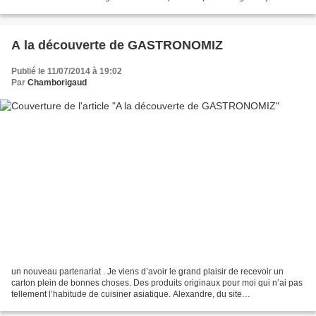
concède :o)) Mais vous êtes sûrement...
A la découverte de GASTRONOMIZ
Publié le 11/07/2014 à 19:02
Par
Chamborigaud
un nouveau partenariat . Je viens d’avoir le grand plaisir de recevoir un
carton plein de bonnes choses. Des produits originaux pour moi qui n’ai pas
tellement l’habitude de cuisiner asiatique. Alexandre, du site
GASTRONOMIZ , m’a proposé la double box...