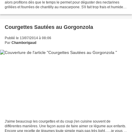
alors profitons dès que le temps le permet pour déguster des nectarines
grillées et fourrées de chantilly au mascarpone. S'il fait trop frais et humide
ça sera un plaisir d'allumer...
Courgettes Sautées au Gorgonzola
Publié le 13/07/2014 à 08:06
Par
Chamborigaud
J'aime beaucoup les courgettes et du coup j'en cuisine souvent de
différentes manières. Une façon aussi de faire aimer ce légume aux enfants.
Encore une recette de légumes toute simple mais pas très light.......je vous le