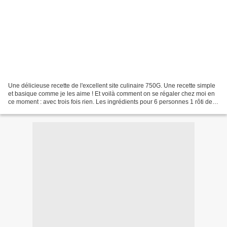
Une délicieuse recette de l'excellent site culinaire 750G. Une recette simple
et basique comme je les aime ! Et voilà comment on se régaler chez moi en
ce moment : avec trois fois rien. Les ingrédients pour 6 personnes 1 rôti de
veau dans la noix ou la...