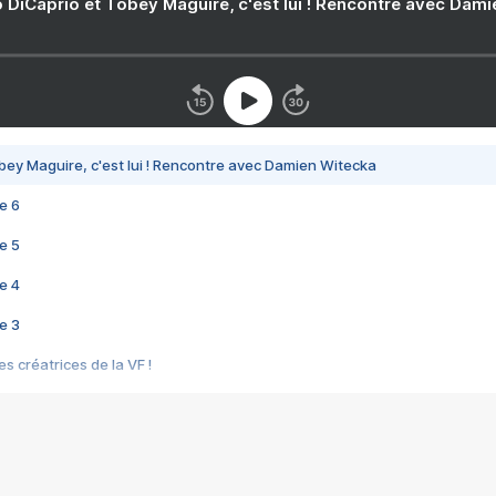
 DiCaprio et Tobey Maguire, c'est lui ! Rencontre avec Dam
bey Maguire, c'est lui ! Rencontre avec Damien Witecka
e 6
e 5
e 4
e 3
s créatrices de la VF !
e 2
e 1
e Mektoub My Love arrive enfin ! Rencontre avec Shaïn Boumedine et Sal