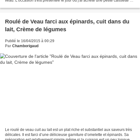
veau. L'occasion s'est présentée le jour où j'ai acheté une petite caissette de
veau à la Ruche qui dit...
Roulé de Veau farci aux épinards, cuit dans du
lait, Crème de légumes
Publié le 16/04/2015 à 00:29
Par
Chamborigaud
Le roulé de veau cuit au lait est un plat riche et substantiel aux saveurs très
délicates. Il est farci d’une délicieuse garniture d’omelette et épinards. Sa
préparation est relativement simple même si la cuisson est un peu longue.