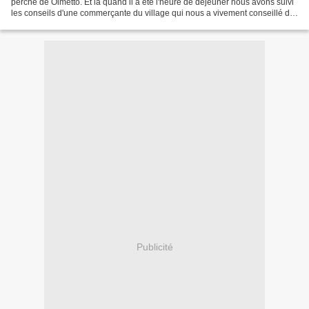
perché de Olmetto. Et là quand il a été l'heure de déjeuner nous avons suivi
les conseils d'une commerçante du village qui nous a vivement conseillé de
déjeuner au restaurant...
Publicité