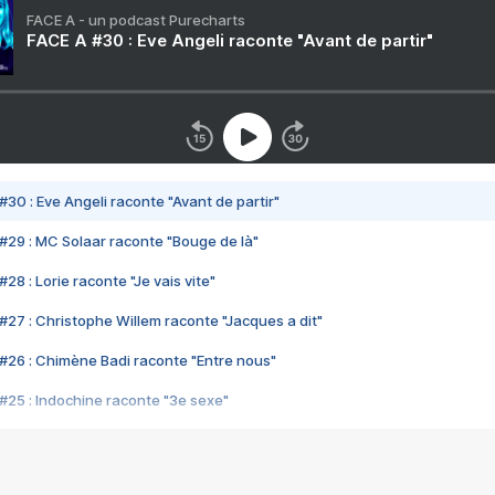
FACE A - un podcast Purecharts
FACE A #30 : Eve Angeli raconte "Avant de partir"
#30 : Eve Angeli raconte "Avant de partir"
#29 : MC Solaar raconte "Bouge de là"
28 : Lorie raconte "Je vais vite"
#27 : Christophe Willem raconte "Jacques a dit"
#26 : Chimène Badi raconte "Entre nous"
#25 : Indochine raconte "3e sexe"
#24 : Zaho raconte "C'est chelou"
#23 : Patrick Bruel raconte "Au café des délices"