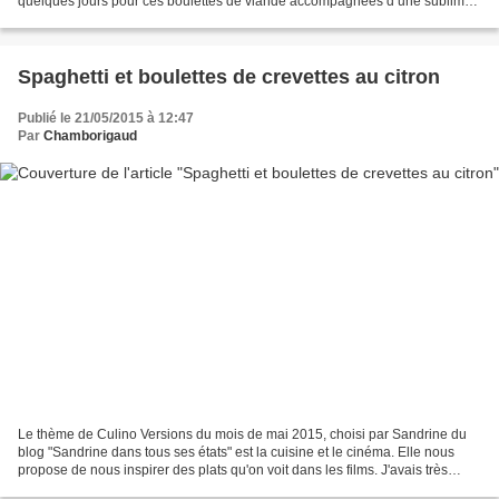
quelques jours pour ces boulettes de viande accompagnées d’une sublime
sauce mijotée et parfumée...
Spaghetti et boulettes de crevettes au citron
Publié le 21/05/2015 à 12:47
Par
Chamborigaud
Le thème de Culino Versions du mois de mai 2015, choisi par Sandrine du
blog "Sandrine dans tous ses états" est la cuisine et le cinéma. Elle nous
propose de nous inspirer des plats qu'on voit dans les films. J'avais très
envie de faire des Doubitchous...