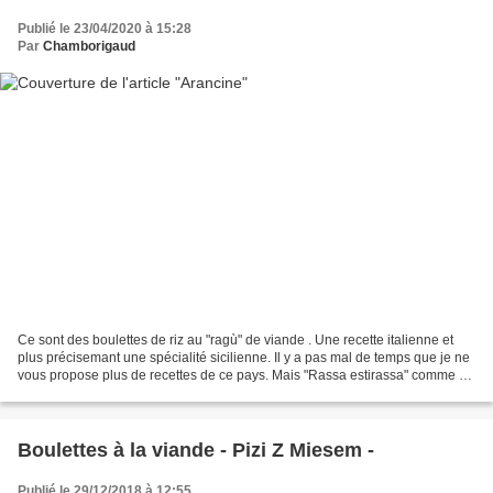
Publié le 23/04/2020 à 15:28
Par
Chamborigaud
Ce sont des boulettes de riz au "ragù" de viande . Une recette italienne et
plus précisemant une spécialité sicilienne. Il y a pas mal de temps que je ne
vous propose plus de recettes de ce pays. Mais "Rassa estirassa" comme on
dit dans ma région. Littéralement...
Boulettes à la viande - Pizi Z Miesem -
Publié le 29/12/2018 à 12:55