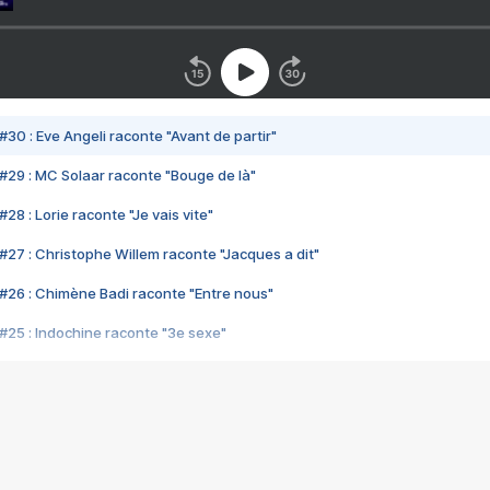
#30 : Eve Angeli raconte "Avant de partir"
#29 : MC Solaar raconte "Bouge de là"
28 : Lorie raconte "Je vais vite"
#27 : Christophe Willem raconte "Jacques a dit"
#26 : Chimène Badi raconte "Entre nous"
#25 : Indochine raconte "3e sexe"
#24 : Zaho raconte "C'est chelou"
#23 : Patrick Bruel raconte "Au café des délices"
#22 : Kyo raconte "Le chemin"