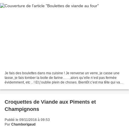
Je fais des boulettes dans ma cuisine ! Je renverse un verre, je casse une
tasse, je fais tomber la boite de farine…….alors qu’elle n’est pas fermée
évidemment, etc .. ! Et j’oublie plein de choses. Bientôt c’est ma tête qui va
servir de passoire pour...
Croquettes de Viande aux Piments et
Champignons
Publié le 09/11/2016 à 09:53
Par
Chamborigaud