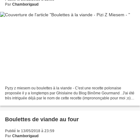
Par
Chamborigaud
Pyzy z miesem ou boulettes à la viande - C'est une recette polonaise
proposée il y a longtemps par Ghislaine du Blog Binôme Gourmand . J'ai été
très intriguée déjà par le nom de cette recette (imprononçable pour moi ;o))
et en la lisant j'ai tout de suite...
Boulettes de viande au four
Publié le 13/05/2018 à 23:59
Par
Chamborigaud