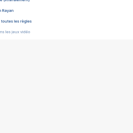
im Rayan
 toutes les règles
s les jeux vidéo
us choquant de Rockstar ? - Le scandale BULLY
e plus moche de Steam
du RÊVE tourne au CAUCHEMAR
pendant 8 heures
it… à tort
umiliés par un jeu vidéo
ire - Final Fantasy 8
ti un empire - Age of Empires
story DOFUS