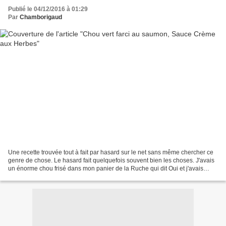
Publié le 04/12/2016 à 01:29
Par
Chamborigaud
Une recette trouvée tout à fait par hasard sur le net sans même chercher ce
genre de chose. Le hasard fait quelquefois souvent bien les choses. J'avais
un énorme chou frisé dans mon panier de la Ruche qui dit Oui et j'avais
prévu de faire une potée auvergnate....