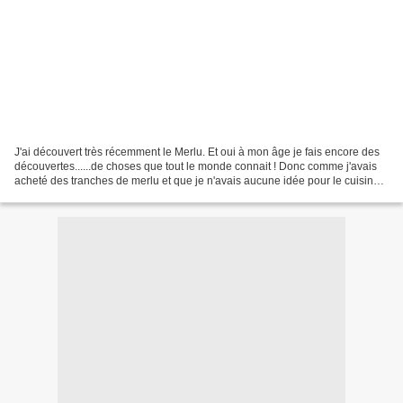
J'ai découvert très récemment le Merlu. Et oui à mon âge je fais encore des
découvertes......de choses que tout le monde connait ! Donc comme j'avais
acheté des tranches de merlu et que je n'avais aucune idée pour le cuisiner,
j'ai fait comme d'habitude...