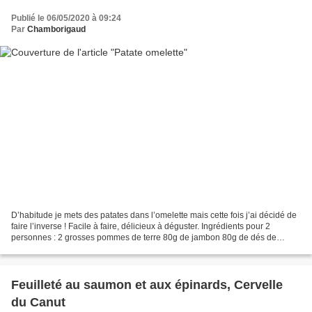
Publié le 06/05/2020 à 09:24
Par
Chamborigaud
D’habitude je mets des patates dans l’omelette mais cette fois j’ai décidé de
faire l’inverse ! Facile à faire, délicieux à déguster. Ingrédients pour 2
personnes : 2 grosses pommes de terre 80g de jambon 80g de dés de
fromage (gruyère, Comté, etc….)...
Feuilleté au saumon et aux épinards, Cervelle
du Canut