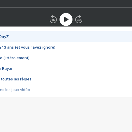
 DayZ
 a 13 ans (et vous l'avez ignoré)
e (littéralement)
im Rayan
 toutes les règles
s les jeux vidéo
us choquant de Rockstar ? - Le scandale BULLY
e plus moche de Steam
du RÊVE tourne au CAUCHEMAR