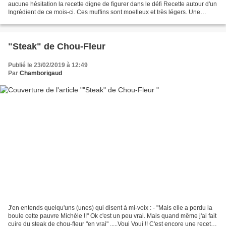
aucune hésitation la recette digne de figurer dans le défi Recette autour d'un
Ingrédient de ce mois-ci. Ces muffins sont moelleux et très légers. Une
gourmandise pour laquelle vous...
"Steak" de Chou-Fleur
Publié le 23/02/2019 à 12:49
Par
Chamborigaud
J'en entends quelqu'uns (unes) qui disent à mi-voix : - "Mais elle a perdu la
boule cette pauvre Michèle !!" Ok c'est un peu vrai. Mais quand même j'ai fait
cuire du steak de chou-fleur "en vrai" .....Voui Voui !! C'est encore une recette