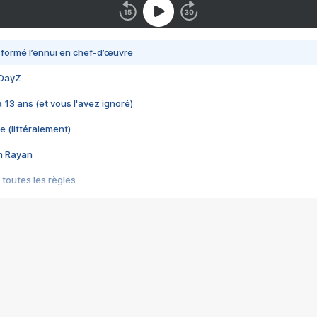
nsformé l’ennui en chef-d’œuvre
 DayZ
 a 13 ans (et vous l'avez ignoré)
e (littéralement)
im Rayan
 toutes les règles
s les jeux vidéo
us choquant de Rockstar ? - Le scandale BULLY
e plus moche de Steam
du RÊVE tourne au CAUCHEMAR
pendant 8 heures