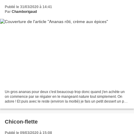
Publié le 31/03/2020 à 14:41
Par
Chamborigaud
Un gros ananas pour deux c'est beaucoup trop donc quand j'en achète un
on commence par se régaler en le mangeant nature tout simplement. On
adore ! Et puis avec le reste (environ la moitié) je fais un petit dessert un peu
plus élaboré. Précédemment j'ai...
Chicon-flette
Publié le 09/03/2020 à 15:08