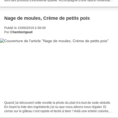
sont des produits d'excellente qualité. Accompagné d'une sauce hollandaise
le repas sera moins light...
Nage de moules, Crème de petits pois
Publié le 15/06/2019 à 08:00
Par
Chamborigaud
Quand j'ai découvert cette recette la photo du plat m'a tout de suite séduite.
En lisant la liste des ingrédients j'ai su que nous allions nous régaler. Et
cerise sur le gâteau c'est rapide et facile à faire ! Voilà une entrée colorée,
originale et bien...