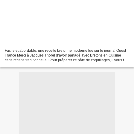
Facile et abordable, une recette bretonne moderne lue sur le journal Ouest
France Merci à Jacques Thorel d’avoir partagé avec Bretons en Cuisine
cette recette traditionnelle ! Pour préparer ce pâté de coquillages, il vous faut
des coques (ou des palourdes),...