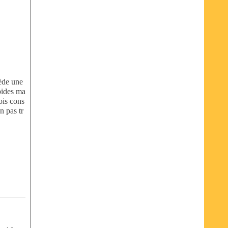
ède une
ipides ma
fois cons
n pas tr
,