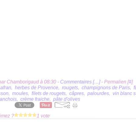
par Chamborigaud à 08:30 -
Commentaires [
…
]
- Permalien [
#
]
safran
,
herbes de Provence
,
rougets
,
champignons de Paris
,
f
sson
,
moules
,
filets de rougets
,
câpres
,
palourdes
,
vin blanc 
d'anchois
,
crème fraiche
,
pâte d'olives
imez ?
1 vote