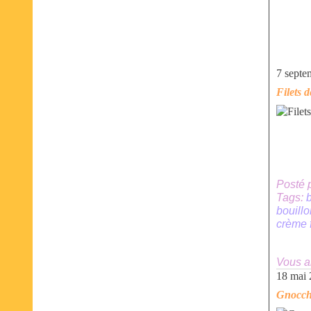
7 septe
Filets 
Posté 
Tags:
b
bouill
crème 
Vous a
18 mai
Gnocchi