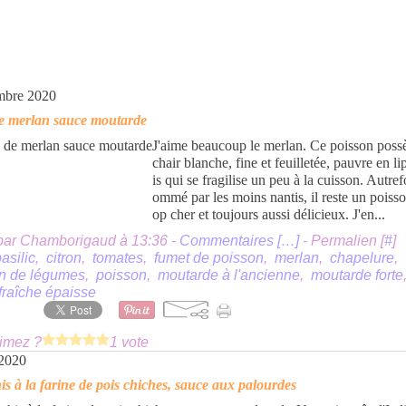
mbre 2020
de merlan sauce moutarde
J'aime beaucoup le merlan. Ce poisson poss
chair blanche, fine et feuilletée, pauvre en l
is qui se fragilise un peu à la cuisson. Autre
ommé par les moins nantis, il reste un poisso
op cher et toujours aussi délicieux. J'en...
par Chamborigaud à 13:36 -
Commentaires [
…
]
- Permalien [
#
]
asilic
,
citron
,
tomates
,
fumet de poisson
,
merlan
,
chapelure
,
on de légumes
,
poisson
,
moutarde à l'ancienne
,
moutarde forte
fraîche épaisse
imez ?
1 vote
 2020
s à la farine de pois chiches, sauce aux palourdes