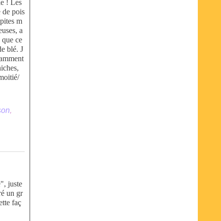
ie ! Les
e de pois
épites m
euses, a
 que ce
de blé. J
isamment
hiches,
moitié/
son
,
", juste
ré un gr
ette faç