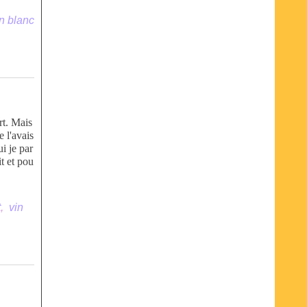
in blanc
rt. Mais
e l'avais
ui je par
it et pou
t
,
vin