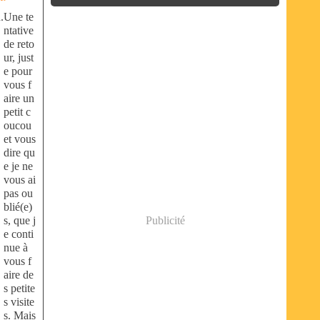
Une te
ntative
de reto
ur, just
e pour
vous f
aire un
petit c
oucou
et vous
dire qu
e je ne
vous ai
pas ou
blié(e)
s, que j
Publicité
e conti
nue à
vous f
aire de
s petite
s visite
s. Mais