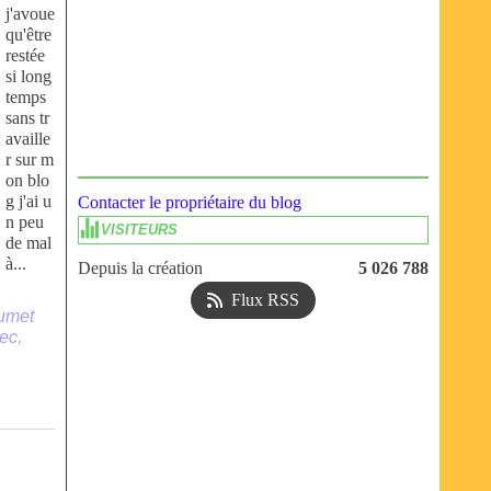
j'avoue
qu'être
restée
si long
temps
sans tr
availle
r sur m
on blo
g j'ai u
Contacter le propriétaire du blog
n peu
VISITEURS
de mal
à...
Depuis la création
5 026 788
Flux RSS
umet
sec
,