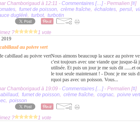
par Chamborigaud à 12:11 -
Commentaires [
…
]
- Permalien [
#
]
tomates
,
fumet de poisson
,
crème fraîche
,
échalotes
,
persil
,
v
auce dugléré
,
turbot
,
turbotin
imez ?
1 vote
s 2019
cabillaud au poivre vert
Nous aimons beaucoup la sauce au poivre ve
c'est toujours avec une viande que jusque-là j
utilisée. Et puis un jour je me suis dit ......et o
le tout seule maintenant ! - Donc je me suis d
rquoi pas avec un poisson. Vous...
par Chamborigaud à 19:09 -
Commentaires [
…
]
- Permalien [
#
]
cabillaud
,
fumet de poisson
,
crème fraîche
,
cognac
,
poivre ver
sec
,
poisson
imez ?
1 vote