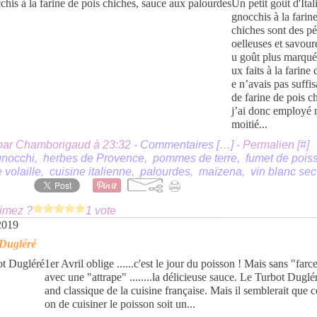
Un petit goût d'Ital
gnocchis à la farin
chiches sont des p
oelleuses et savour
u goût plus marqué
ux faits à la farine 
e n’avais pas suff
de farine de pois c
j’ai donc employé 
moitié...
par Chamborigaud à 23:32 -
Commentaires [
…
]
- Permalien [
#
]
gnocchi
,
herbes de Provence
,
pommes de terre
,
fumet de pois
 volaille
,
cuisine italienne
,
palourdes
,
maïzena
,
vin blanc sec
imez ?
1 vote
 2019
 Dugléré
1er Avril oblige ......c'est le jour du poisson ! Mais sans "farce
avec une "attrape" ........la délicieuse sauce. Le Turbot Duglé
and classique de la cuisine française. Mais il semblerait que c
on de cuisiner le poisson soit un...