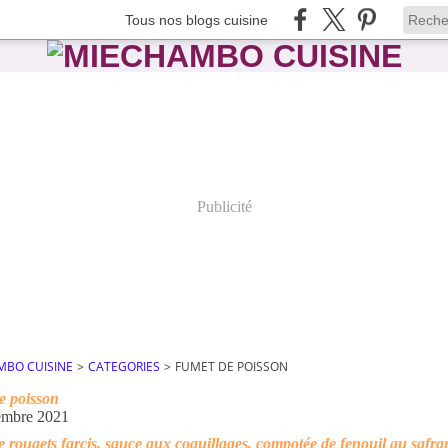
Tous nos blogs cuisine
Publicité
MBO CUISINE
>
CATEGORIES
>
FUMET DE POISSON
e poisson
embre 2021
de rougets farcis, sauce aux coquillages, compotée de fenouil au safra