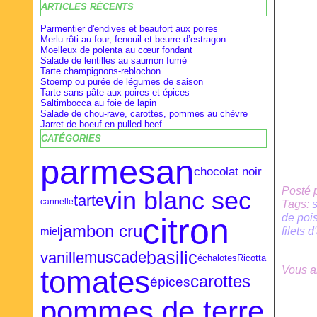
ARTICLES RÉCENTS
Février
Février
Avril
(28)
(9)
(16)
Janvier
Janvier
Mars
(27)
(8)
(18)
Parmentier d'endives et beaufort aux poires
Merlu rôti au four, fenouil et beurre d’estragon
Moelleux de polenta au cœur fondant
Salade de lentilles au saumon fumé
Tarte champignons-reblochon
Stoemp ou purée de légumes de saison
Tarte sans pâte aux poires et épices
Saltimbocca au foie de lapin
Salade de chou-rave, carottes, pommes au chèvre
Jarret de boeuf en pulled beef.
CATÉGORIES
parmesan
chocolat noir
Posté 
vin blanc sec
tarte
cannelle
Tags:
citron
de poi
jambon cru
filets 
miel
basilic
vanille
muscade
échalotes
Ricotta
Vous a
tomates
carottes
épices
pommes de terre