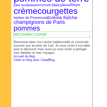
Rhum
pâte feuilletée
vin blanc
poivrons
gâteau
courgettes
crème
crème fraîche
ail
herbes de Provence
champignons de Paris
pommes
MIECHAMBO CUISINE
Bienvenue dans ma cuisine traditionnelle et conviviale
souvent aux accents du Sud. Je vous invite à ma table
pour la découvrir mais aussi je vous invite à partager
mes balades et mes voyages.
Accueil du blog
Créer un blog avec CanalBlog