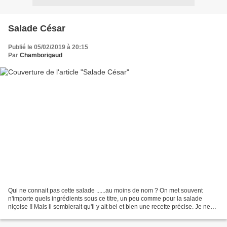
Salade César
Publié le 05/02/2019 à 20:15
Par
Chamborigaud
Qui ne connait pas cette salade ......au moins de nom ? On met souvent
n'importe quels ingrédients sous ce titre, un peu comme pour la salade
niçoise !! Mais il semblerait qu'il y ait bel et bien une recette précise. Je ne
suis pas absolument sûre que...