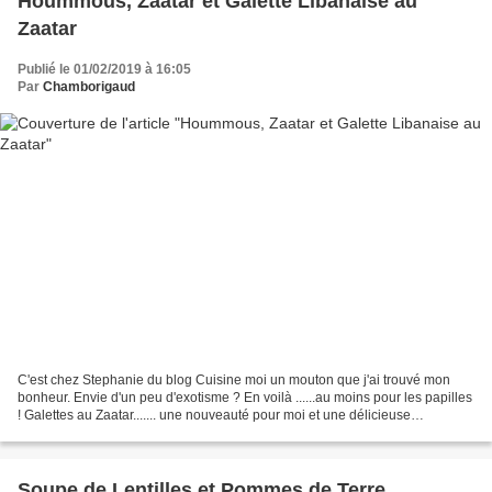
Hoummous, Zaatar et Galette Libanaise au
Zaatar
Publié le 01/02/2019 à 16:05
Par
Chamborigaud
C'est chez Stephanie du blog Cuisine moi un mouton que j'ai trouvé mon
bonheur. Envie d'un peu d'exotisme ? En voilà ......au moins pour les papilles
! Galettes au Zaatar....... une nouveauté pour moi et une délicieuse
découverte ! Accompagnée d'un savoureux...
Soupe de Lentilles et Pommes de Terre