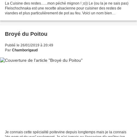
La Cuisine des restes.......mon péché mignon ! ;o)) Le (ou la je ne sais pas)
Fleischschnaka est une recette alsacienne pour cuisiner des restes de
viandes et plus particulièrement de pot au feu. Voici un nom bien
imprononçable pour la plupart d’entre...
Broyé du Poitou
Publié le 26/01/2019 à 20:49
Par
Chamborigaud
Je connais cette spécialité poitevine depuis longtemps mais je la connais
"de nom et de vue" seulement. Je n'ai jamais eu l'occasion d'y goûter (en