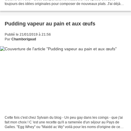
toujours des idées originales pour composer de nouveaux plats. J'ai déjà
testé sa cuisine à plusieurs...
Pudding vapeur au pain et aux œufs
Publié le 21/01/2019 à 21:56
Par
Chamborigaud
Cette fois c'est chez Sylvain du blog - Un peu gay dans les coings - que j'ai
fait mon choix ! C 'est une recette qu'il a ramenée d'un séjour au Pays de
Galles. "Egg Whey" ou "Maidd ac Wy" voilà pour les noms d'origine de ce