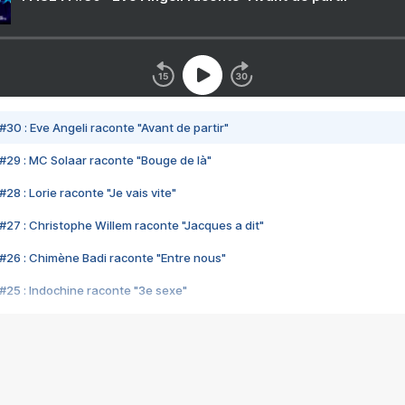
#30 : Eve Angeli raconte "Avant de partir"
#29 : MC Solaar raconte "Bouge de là"
28 : Lorie raconte "Je vais vite"
#27 : Christophe Willem raconte "Jacques a dit"
#26 : Chimène Badi raconte "Entre nous"
#25 : Indochine raconte "3e sexe"
#24 : Zaho raconte "C'est chelou"
#23 : Patrick Bruel raconte "Au café des délices"
#22 : Kyo raconte "Le chemin"