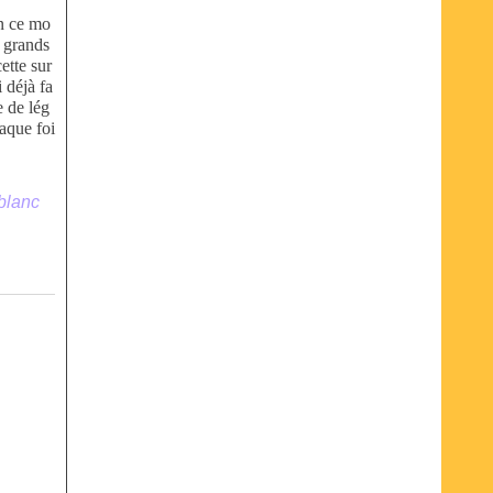
n ce mo
s grands
cette sur
 déjà fa
e de lég
haque foi
 blanc