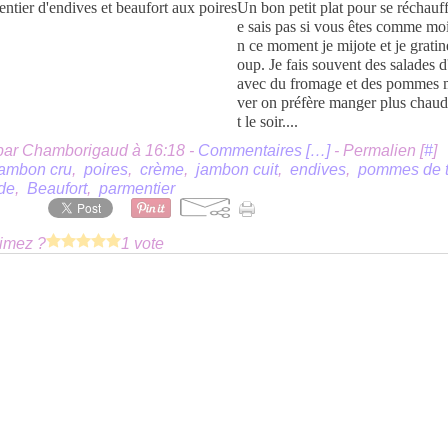
Un bon petit plat pour se réchauff
e sais pas si vous êtes comme mo
n ce moment je mijote et je grati
oup. Je fais souvent des salades 
avec du fromage et des pommes m
ver on préfère manger plus chaud
t le soir....
par Chamborigaud à 16:18 -
Commentaires [
…
]
- Permalien [
#
]
jambon cru
,
poires
,
crème
,
jambon cuit
,
endives
,
pommes de t
de
,
Beaufort
,
parmentier
imez ?
1 vote