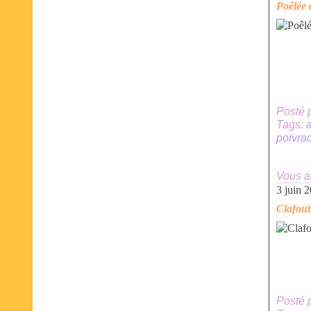
Poêlée 
Posté 
Tags:
a
poivra
Vous a
3 juin 
Clafout
Posté 