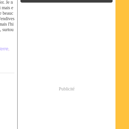
er. Je n
i mais e
ne beauc
d'endives
ais l'hi
, surtou
erre
,
Publicité