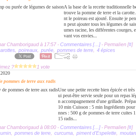
A la base de la recette traditionnelle 
trouve la pomme de terre et la carotte
nt le poireau est ajouté. Ensuite je pe
n peut ajouter tous les légumes de sais
umes racine, les différentes courges, et
vant vos envies...
par Chamborigaud à 17:57 -
Commentaires [
…
]
- Permalien [
#
]
arottes
,
poireaux
,
purée
,
pommes de terre
,
4 épices
imez ?
1 vote
t 2020
e pommes de terre aux radis
Une une petite recette bien épicée et très 
ui peut-être servie seule pour un repas lé
n accompagnement d'une grillade. Prépar
10 min Cuisson : 5 min Ingrédients pour
nnes : 500 g de pommes de terre cuites 
15 radis...
par Chamborigaud à 08:00 -
Commentaires [
…
]
- Permalien [
#
]
cumin
,
pommes de terre
,
curcuma
,
piment d'Espelette
,
moutar