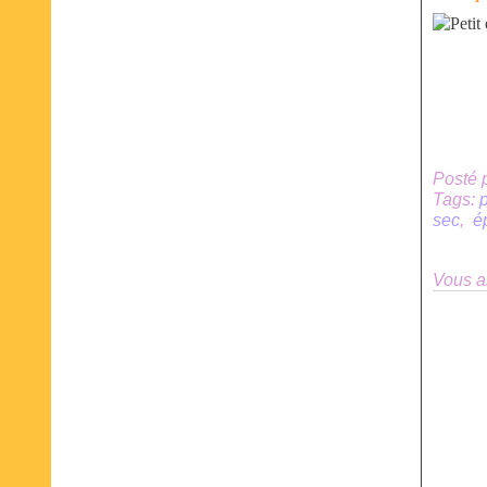
Posté 
Tags:
sec
,
é
Vous a