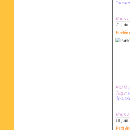
l'anci
Vous a
21 juin
Poêlée 
Posté 
Tags:
c
épaiss
Vous a
18 juin
Petit é