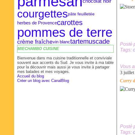
parmesan
chocolat noir
courgettes
pâte feuilletée
carottes
herbes de Provence
pommes de terre
tarte
muscade
crème fraîche
vin blanc
Posté 
MIECHAMBO CUISINE
Tags:
c
Bienvenue dans ma cuisine traditionnelle et conviviale
souvent aux accents du Sud. Je vous invite à ma table
Vous a
pour la découvrir mais aussi je vous invite à partager
mes balades et mes voyages.
3 juille
Accueil du blog
Curry d
Créer un blog avec CanalBlog
Posté 
Tags: