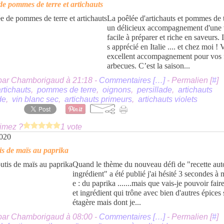
de pommes de terre et artichauts
La poêlée d'artichauts et pommes de t
un délicieux accompagnement d'une 
facile à préparer et riche en saveurs. Il
s apprécié en Italie .... et chez moi ! 
excellent accompagnement pour vos 
arbecues. C’est la saison...
par Chamborigaud à 21:18 -
Commentaires [
…
]
- Permalien [
#
]
rtichauts
,
pommes de terre
,
oignons
,
persillade
,
artichauts
de
,
vin blanc sec
,
artichauts primeurs
,
artichauts violets
imez ?
1 vote
2020
is de maïs au paprika
Quand le thème du nouveau défi de "recette aut
ingrédient" a été publié j'ai hésité 3 secondes à m
e : du paprika .......mais que vais-je pouvoir fair
et ingrédient qui trône avec bien d'autres épices
étagère mais dont je...
par Chamborigaud à 08:00 -
Commentaires [
…
]
- Permalien [
#
]