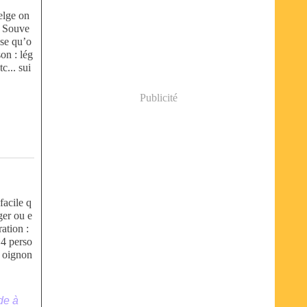
belge on
. Souve
nse qu’o
on : lég
c... sui
Publicité
facile q
ger ou e
ation :
 4 perso
1 oignon
de à