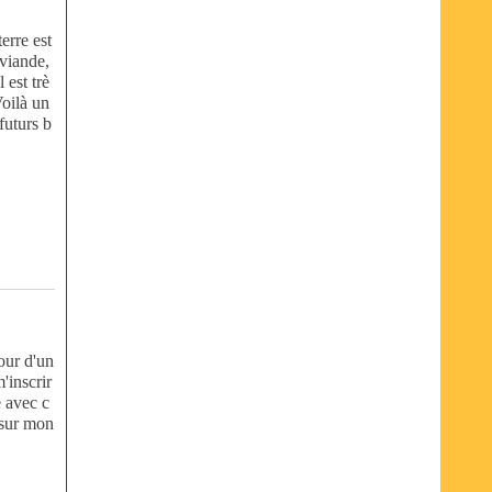
erre est
viande,
 est trè
Voilà un
futurs b
our d'un
'inscrir
e avec c
 sur mon