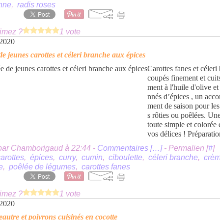
enne
,
radis roses
imez ?
1 vote
 2020
de jeunes carottes et céleri branche aux épices
Carottes fanes et céleri
coupés finement et cuit
ment à l'huile d'olive et
nnés d’épices , un ac
ment de saison pour les
s rôties ou poêlées. Une
toute simple et colorée 
vos délices ! Préparation
par Chamborigaud à 22:44 -
Commentaires [
…
]
- Permalien [
#
]
arottes
,
épices
,
curry
,
cumin
,
ciboulette
,
céleri branche
,
crè
e
,
poêlée de légumes
,
carottes fanes
imez ?
1 vote
 2020
peautre et poivrons cuisinés en cocotte