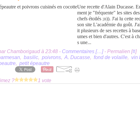
Une recette d'Alain Ducasse. E
ment je "fréquente" les sites de
chefs étoilés ;o)). J'ai lu cette re
son site L'académie du goût. J'ai
it plusieurs de ses recettes à bas
umes et bien d'autres. C'est à c
s une...
par Chamborigaud à 23:48 -
Commentaires [
…
]
- Permalien [
#
]
parmesan
,
basilic
,
poivrons
,
A. Ducasse
,
fond de volaille
,
vin
peautre
,
petit épeautre
imez ?
1 vote