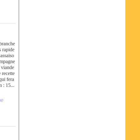
 branche
s rapide
 assaiso
compagne
 viande
 recette
qui fera
 : 15...
me