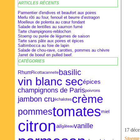
ARTICLES RÉCENTS
Février
Février
Avril
(28)
(9)
(16)
Janvier
Janvier
Mars
(27)
(8)
(18)
Parmentier d'endives et beaufort aux poires
Merlu rôti au four, fenouil et beurre d’estragon
Moelleux de polenta au cœur fondant
Salade de lentilles au saumon fumé
Tarte champignons-reblochon
Stoemp ou purée de légumes de saison
Tarte sans pâte aux poires et épices
Saltimbocca au foie de lapin
Salade de chou-rave, carottes, pommes au chèvre
Jarret de boeuf en pulled beef.
CATÉGORIES
basilic
Rhum
Ricotta
cannelle
vin blanc sec
épices
champignons de Paris
poivrons
crème
jambon cru
échalotes
tomates
pommes
miel
citron
vanille
ail
gâteau
17 déc
Stoemp 