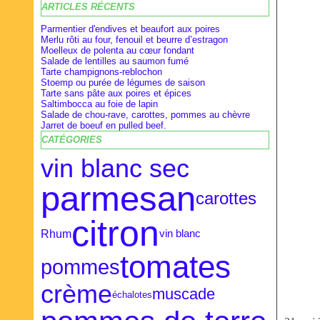
ARTICLES RÉCENTS
Février
Février
Avril
(28)
(9)
(16)
Janvier
Janvier
Mars
(27)
(8)
(18)
Parmentier d'endives et beaufort aux poires
Merlu rôti au four, fenouil et beurre d’estragon
Moelleux de polenta au cœur fondant
Salade de lentilles au saumon fumé
Tarte champignons-reblochon
Stoemp ou purée de légumes de saison
Tarte sans pâte aux poires et épices
Saltimbocca au foie de lapin
Salade de chou-rave, carottes, pommes au chèvre
Jarret de boeuf en pulled beef.
CATÉGORIES
vin blanc sec
parmesan
carottes
citron
Rhum
vin blanc
tomates
pommes
crème
muscade
échalotes