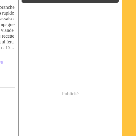
 branche
s rapide
 assaiso
compagne
 viande
 recette
qui fera
 : 15...
me
Publicité