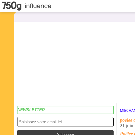
NEWSLETTER
MIECHA
poelee 
21 juin
Poêlée 