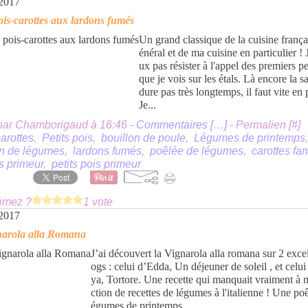
 2017
pois-carottes aux lardons fumés
Un grand classique de la cuisine frança
énéral et de ma cuisine en particulier ! 
ux pas résister à l'appel des premiers pe
que je vois sur les étals. Là encore la s
dure pas très longtemps, il faut vite en p
Je...
par Chamborigaud à 16:46 -
Commentaires [
…
]
- Permalien [
#
]
arottes
,
Petits pois
,
bouillon de poule
,
Légumes de printemps
on de légumes
,
lardons fumés
,
poêlée de légumes
,
carottes fa
s primeur
,
petits pois primeur
imez ?
1 vote
 2017
narola alla Romana
J’ai découvert la Vignarola alla romana sur 2 excel
ogs : celui d’Edda, Un déjeuner de soleil , et celu
ya, Tortore. Une recette qui manquait vraiment à 
ction de recettes de légumes à l'italienne ! Une poê
égumes de printemps...