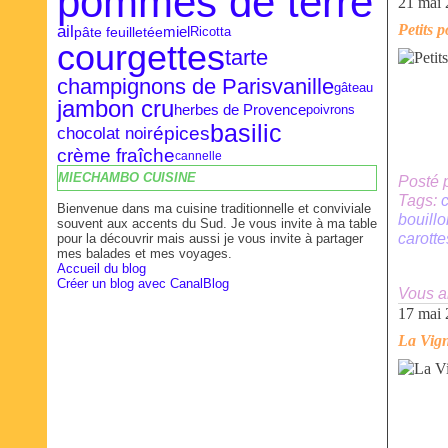
pommes de terre
21 mai
ail
Petits 
pâte feuilletée
miel
Ricotta
courgettes
tarte
vanille
champignons de Paris
gâteau
jambon cru
herbes de Provence
poivrons
basilic
épices
chocolat noir
crème fraîche
cannelle
MIECHAMBO CUISINE
Posté 
Tags:
c
Bienvenue dans ma cuisine traditionnelle et conviviale
bouill
souvent aux accents du Sud. Je vous invite à ma table
carotte
pour la découvrir mais aussi je vous invite à partager
mes balades et mes voyages.
Accueil du blog
Créer un blog avec CanalBlog
Vous a
17 mai
La Vig