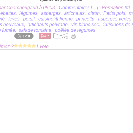
par Chamborigaud à 08:03 -
Commentaires [
…
]
- Permalien [
#
]
cébettes
,
légumes
,
asperges
,
artichauts
,
citron
,
Petits pois
,
m
umé
,
fèves
,
persil
,
cuisine italienne
,
pancetta
,
asperges vertes
s nouveaux
,
artichauts poivrade
,
vin blanc sec
,
Cuisinons de 
ne fumée
,
salade romaine
,
poêlée de légumes
imez ?
1 vote