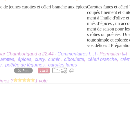
Carottes fanes et céleri
coupés finement et cuit
ment à l'huile d'olive et
nnés d’épices , un ac
ment de saison pour les
s rôties ou poêlées. Une
toute simple et colorée 
vos délices ! Préparation
par Chamborigaud à 22:44 -
Commentaires [
…
]
- Permalien [
#
]
arottes
,
épices
,
curry
,
cumin
,
ciboulette
,
céleri branche
,
crè
e
,
poêlée de légumes
,
carottes fanes
imez ?
1 vote