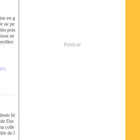
ise en g
Je ne pe
tits pois
aison ne
rofiter.
Publicité
,
nes
,
lents bl
i de Dar
ma colle
lée de l