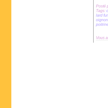
Posté 
Tags:
lard f
oignon
poitri
Vous a