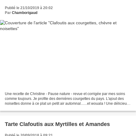
Publié le 21/10/2019 à 20:02
Par
Chamborigaud
Une recette de Christine - Pause nature - revue et corrigée par mes soins
comme toujours. Je profite des dernières courgettes du pays. L'ajout des
noisettes donne à ce plat un petit air automnal.......et wouala ! Une délicieuse
alternative pour passer...
Tarte Clafoutis aux Myrtilles et Amandes
Publié le 20/09/2018 à 09:21