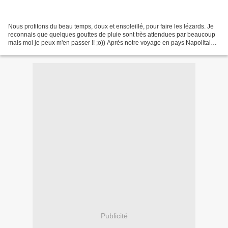
Nous profitons du beau temps, doux et ensoleillé, pour faire les lézards. Je
reconnais que quelques gouttes de pluie sont très attendues par beaucoup
mais moi je peux m'en passer !! ;o)) Après notre voyage en pays Napolitain
nous aspirons au calme et...
Publicité