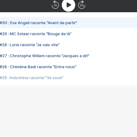
#30 : Eve Angeli raconte "Avant de partir"
#29 : MC Solaar raconte "Bouge de là"
28 : Lorie raconte "Je vais vite"
#27 : Christophe Willem raconte "Jacques a dit"
#26 : Chimène Badi raconte "Entre nous"
#25 : Indochine raconte "3e sexe"
#24 : Zaho raconte "C'est chelou"
#23 : Patrick Bruel raconte "Au café des délices"
#22 : Kyo raconte "Le chemin"
#21 : Nolwenn Leroy raconte "Cassé"
#20 : Patrick Hernandez raconte "Born to be alive"