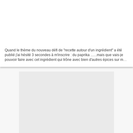
Quand le thème du nouveau défi de "recette autour d'un ingrédient" a été
publié j'ai hésité 3 secondes à m'inscrire : du paprika .......mais que vais-je
pouvoir faire avec cet ingrédient qui trône avec bien d'autres épices sur mon
étagère mais dont je...