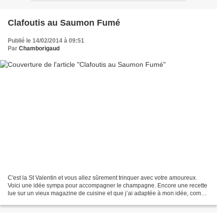
Clafoutis au Saumon Fumé
Publié le 14/02/2014 à 09:51
Par
Chamborigaud
C'est la St Valentin et vous allez sûrement trinquer avec votre amoureux.
Voici une idée sympa pour accompagner le champagne. Encore une recette
lue sur un vieux magazine de cuisine et que j’ai adaptée à mon idée, comme
souvent. Pour 6 personnes : Préparation...