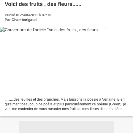
Voici des fruits , des fleurs......
Publié le 25/06/2011 à 07:30
Par
Chamborigaud
..........des feuilles et des branches. Mais laissons la poésie à Verlaine. Bien
qu'aimant beaucoup ce poète et plus particulièrement ce poème (Green), je
vais me contenter de vous raconter mes fruits et mes fleurs d'une matière
plus terre à terre ! ;o))...