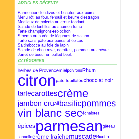
ARTICLES RÉCENTS
Février
Février
Avril
(28)
(9)
(16)
Janvier
Janvier
Mars
(27)
(8)
(18)
Parmentier d'endives et beaufort aux poires
Merlu rôti au four, fenouil et beurre d’estragon
Moelleux de polenta au cœur fondant
Salade de lentilles au saumon fumé
Tarte champignons-reblochon
Stoemp ou purée de légumes de saison
Tarte sans pâte aux poires et épices
Saltimbocca au foie de lapin
Salade de chou-rave, carottes, pommes au chèvre
Jarret de boeuf en pulled beef.
CATÉGORIES
herbes de Provence
Rhum
miel
poivrons
citron
chocolat noir
pâte feuilletée
crème
carottes
tarte
pommes
basilic
jambon cru
ail
vin blanc sec
échalotes
parmesan
épices
gâteau
muscade
crème fraîche
cannelle
Ricotta