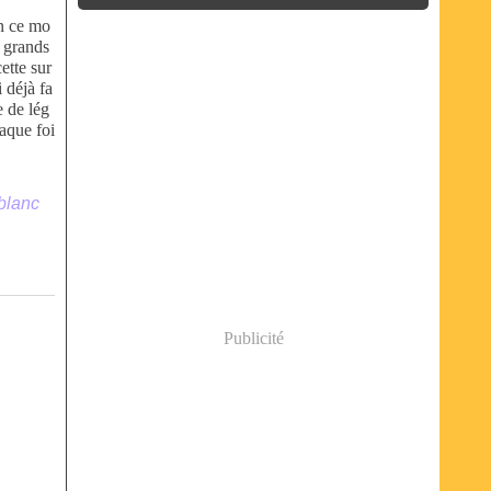
n ce mo
s grands
cette sur
 déjà fa
e de lég
haque foi
 blanc
Publicité