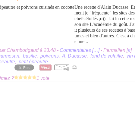
Une recette d'Alain Ducasse. E
ment je "fréquente" les sites de
chefs étoilés ;o)). J'ai lu cette re
son site L'académie du goût. J'ai
it plusieurs de ses recettes à bas
umes et bien d'autres. C'est à c
s une...
par Chamborigaud à 23:48 -
Commentaires [
…
]
- Permalien [
#
]
parmesan
,
basilic
,
poivrons
,
A. Ducasse
,
fond de volaille
,
vin
peautre
,
petit épeautre
imez ?
1 vote