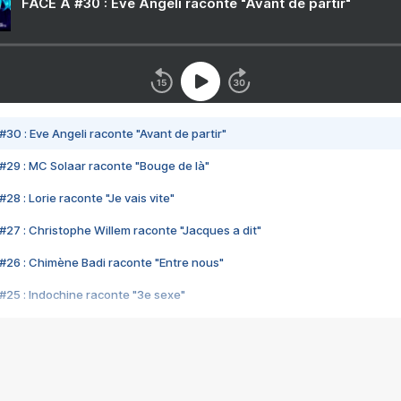
FACE A #30 : Eve Angeli raconte "Avant de partir"
#30 : Eve Angeli raconte "Avant de partir"
#29 : MC Solaar raconte "Bouge de là"
28 : Lorie raconte "Je vais vite"
#27 : Christophe Willem raconte "Jacques a dit"
#26 : Chimène Badi raconte "Entre nous"
#25 : Indochine raconte "3e sexe"
#24 : Zaho raconte "C'est chelou"
#23 : Patrick Bruel raconte "Au café des délices"
#22 : Kyo raconte "Le chemin"