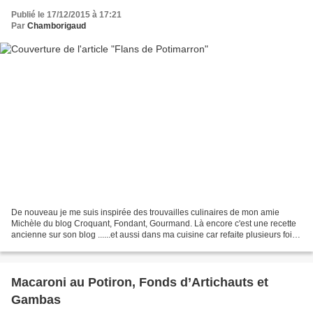
Publié le 17/12/2015 à 17:21
Par
Chamborigaud
De nouveau je me suis inspirée des trouvailles culinaires de mon amie
Michèle du blog Croquant, Fondant, Gourmand. Là encore c'est une recette
ancienne sur son blog ......et aussi dans ma cuisine car refaite plusieurs fois !
J'ai apporté bien sûr mes...
Macaroni au Potiron, Fonds d’Artichauts et
Gambas