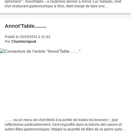
éphémère" - Annot’table – à l'automne dernier à Annot. Luc Salsedo, chef
d'un restaurant gastronomique à Nice, était chargé de faire une
démonstration de la cuisine du marché...
Annot'Table........
Publié le 25/10/2011 à 11:03
Par
Chamborigaud
......... ou un menu de chef étoilé à la portée de toutes les bourses ! , que
j'affectionne particulièrement, s'est engouffré dans la brèche des salons et
autres fêtes gastronomiques. Malgré la quantité de fêtes de ce genre surtout