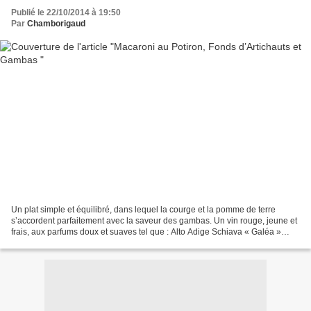
Publié le 22/10/2014 à 19:50
Par
Chamborigaud
Un plat simple et équilibré, dans lequel la courge et la pomme de terre
s’accordent parfaitement avec la saveur des gambas. Un vin rouge, jeune et
frais, aux parfums doux et suaves tel que : Alto Adige Schiava « Galéa »
accompagnera agréablement ce délicieux...