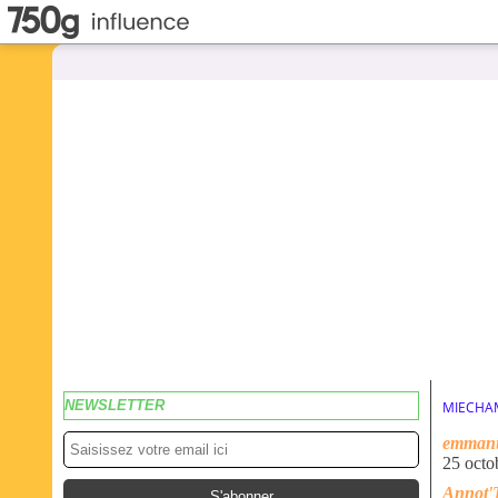
NEWSLETTER
MIECHA
emmanu
25 octo
Annot'Ta