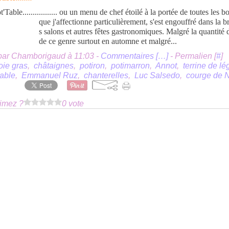
......... ou un menu de chef étoilé à la portée de toutes les bo
que j'affectionne particulièrement, s'est engouffré dans la 
s salons et autres fêtes gastronomiques. Malgré la quantité 
de ce genre surtout en automne et malgré...
par Chamborigaud à 11:03 -
Commentaires [
…
]
- Permalien [
#
]
oie gras
,
châtaignes
,
potiron
,
potimarron
,
Annot
,
terrine de l
table
,
Emmanuel Ruz
,
chanterelles
,
Luc Salsedo
,
courge de 
imez ?
0 vote