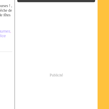
urses ! ,
brèche de
de fêtes
égumes
,
Nice
Publicité