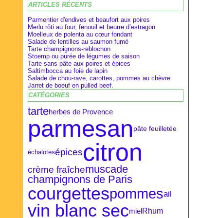
ARTICLES RÉCENTS
Février
Février
Avril
(28)
(9)
(16)
Janvier
Janvier
Mars
(27)
(8)
(18)
Parmentier d'endives et beaufort aux poires
Merlu rôti au four, fenouil et beurre d’estragon
Moelleux de polenta au cœur fondant
Salade de lentilles au saumon fumé
Tarte champignons-reblochon
Stoemp ou purée de légumes de saison
Tarte sans pâte aux poires et épices
Saltimbocca au foie de lapin
Salade de chou-rave, carottes, pommes au chèvre
Jarret de boeuf en pulled beef.
CATÉGORIES
tarte
herbes de Provence
parmesan
pâte feuilletée
citron
épices
échalotes
muscade
crème fraîche
champignons de Paris
courgettes
pommes
ail
vin blanc sec
Rhum
miel