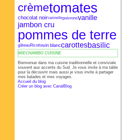
tomates
crème
vanille
chocolat noir
poivrons
cannelle
jambon cru
pommes de terre
basilic
carottes
vin blanc
gâteau
Ricotta
MIECHAMBO CUISINE
Bienvenue dans ma cuisine traditionnelle et conviviale
souvent aux accents du Sud. Je vous invite à ma table
pour la découvrir mais aussi je vous invite à partager
mes balades et mes voyages.
Accueil du blog
Créer un blog avec CanalBlog