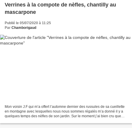
Verrines à la compote de nèfles, chantilly au
mascarpone
Publié le 05/07/2020 à 11:25
Par
Chamborigaud
Mon voisin J.F qui m’a offert l’automne dernier des russules de sa cueillette
en montagne avec lesquelles nous nous sommes régalés m’a donné il y a
quelques temps des nèfles de son jardin. Sur le moment j’ai bien cru que
j’allais les manger telles quelles,...