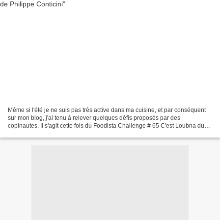
Même si l'été je ne suis pas très active dans ma cuisine, et par conséquent
sur mon blog, j'ai tenu à relever quelques défis proposés par des
copinautes. Il s'agit cette fois du Foodista Challenge # 65 C'est Loubna du
site Cuisine Test qui a choisi le...