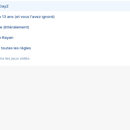
 DayZ
 a 13 ans (et vous l'avez ignoré)
e (littéralement)
im Rayan
 toutes les règles
s les jeux vidéo
us choquant de Rockstar ? - Le scandale BULLY
e plus moche de Steam
du RÊVE tourne au CAUCHEMAR
pendant 8 heures
it… à tort
umiliés par un jeu vidéo