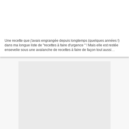
Une recette que j'avais engrangée depuis longtemps (quelques années !)
dans ma longue liste de "recettes à faire d'urgence " ! Mais elle est restée
ensevelie sous une avalanche de recettes à faire de façon tout aussi
urgente. Elle est issue du blog de...