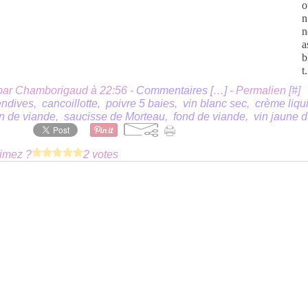
o
n
n
a
b
t.
par Chamborigaud à 22:56 -
Commentaires [
…
]
- Permalien [
#
]
endives
,
cancoillotte
,
poivre 5 baies
,
vin blanc sec
,
crème liqu
on de viande
,
saucisse de Morteau
,
fond de viande
,
vin jaune d
imez ?
2 votes