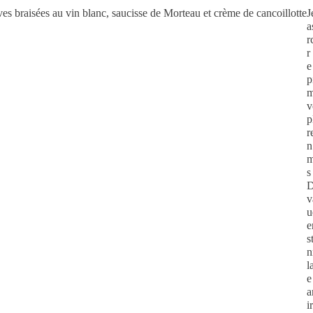
J
a
r
r
e
p
m
v
p
r
n
m
s
D
v
u
e
s
n
l
e
a
i