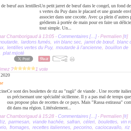
Un petit jarret de bœuf dans le congel, un fond de 
s vertes du Puy dans le placard et une grande envi
associer dans une cocotte. Avec ça plein d’autres p
grédients à portée de main pour en faire un délici
tout simple. Un...
par Chamborigaud à 13:05 -
Commentaires [
…
]
- Permalien [
#
]
moutarde
,
lardons fumés
,
vin blanc sec
,
jarret de bœuf
,
blanc 
ux
,
lentilles vertes du Puy
,
moutarde à l'ancienne
,
bouillon de
,
plat mijoté
imez ?
1 vote
l 2020
ne
Ce sont des boulettes de riz au "ragù" de viande . Une recette italie
us précisemant une spécialité sicilienne. Il y a pas mal de temps que
ous propose plus de recettes de ce pays. Mais "Rassa estirassa" c
dit dans ma région. Littéralement...
par Chamborigaud à 15:28 -
Commentaires [
…
]
- Permalien [
#
]
Riz
,
parmesan
,
viande hachée
,
safran
,
céleri
,
boulettes
,
vin 
orio
,
fromages
,
recettes italiennes
,
pecorino
,
caciocavallo
,
riz