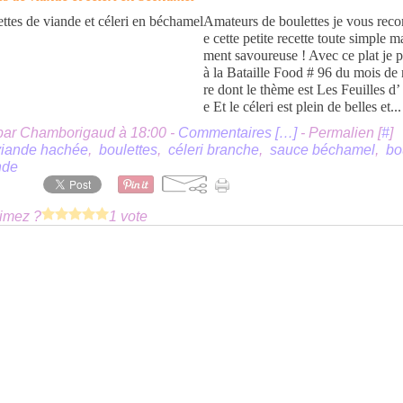
Amateurs de boulettes je vous re
e cette petite recette toute simple ma
ment savoureuse ! Avec ce plat je p
à la Bataille Food # 96 du mois d
re dont le thème est Les Feuilles d
e Et le céleri est plein de belles et...
par Chamborigaud à 18:00 -
Commentaires [
…
]
- Permalien [
#
]
viande hachée
,
boulettes
,
céleri branche
,
sauce béchamel
,
bo
nde
imez ?
1 vote