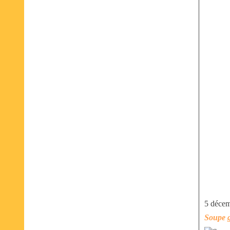
5 déce
Soupe g