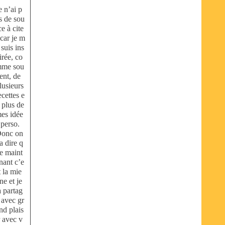
e n’ai p
s de sou
ce à cite
 car je m
 suis ins
irée, co
me sou
ent, de
lusieurs
ecettes e
 plus de
es idée
 perso.
onc on
a dire q
e maint
nant c’e
t la mie
ne et je
a partag
 avec gr
nd plais
r avec v