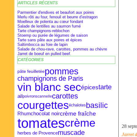
ARTICLES RÉCENTS
Février
Février
Avril
(28)
(9)
(16)
Janvier
Janvier
Mars
(27)
(8)
(18)
Parmentier d'endives et beaufort aux poires
Merlu rôti au four, fenouil et beurre d’estragon
Moelleux de polenta au cœur fondant
Salade de lentilles au saumon fumé
Tarte champignons-reblochon
Stoemp ou purée de légumes de saison
Tarte sans pâte aux poires et épices
Saltimbocca au foie de lapin
Salade de chou-rave, carottes, pommes au chèvre
Jarret de boeuf en pulled beef.
CATÉGORIES
pommes
pâte feuilletée
champignons de Paris
vin blanc sec
tarte
épices
carottes
ail
poivrons
cannelle
courgettes
basilic
échalotes
crème fraîche
chocolat noir
Rhum
tomates
crème
28 sept
muscade
herbes de Provence
Jarret 