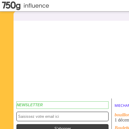
NEWSLETTER
MIECHA
bouillo
1 déce
Boulett