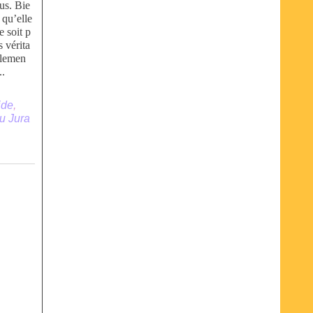
us. Bie
 qu’elle
e soit p
s vérita
lemen
..
ide
,
u Jura