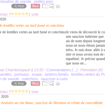
,
bouillon de viande
,
petites pois
imez ?
1 vote
 2020
e lentilles vertes au lard fumé et cotechino
Je viens de découvrir le c
une saucisse italienne que
ais de nom depuis longte
nous ne nous étions jamai
trées. Je suis donc allée à 
ntre et nous avons tout de 
mpathisé. Je précise qua
que nous ne...
par Chamborigaud à 13:33 -
Commentaires [
…
]
- Permalien [
#
]
arottes
,
poireaux
,
soupe
,
lardons fumés
,
lentilles vertes du P
on de viande
,
cotechino
,
saucisse à cuire
imez ?
1 vote
s 2020
 braisées au vin blanc, saucisse de Morteau et crème de cancoillotte