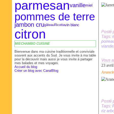
parmesan
vanille
miel
pommes de terre
jambon cru
vin blanc
gâteau
Ricotta
citron
Posté 
Tags:
poirea
MIECHAMBO CUISINE
viande
Bienvenue dans ma cuisine traditionnelle et conviviale
souvent aux accents du Sud. Je vous invite à ma table
pour la découvrir mais aussi je vous invite à partager
Vous a
mes balades et mes voyages.
23 avri
Accueil du blog
Créer un blog avec CanalBlog
Aranci
Posté 
Tags:
riz arb