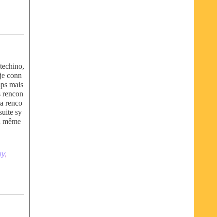
otechino,
 je conn
mps mais
s rencon
sa renco
suite sy
nd même
uy
,