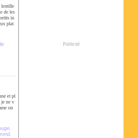
lentille
e de les
etits in
eux plat
Publicité
de
nne et pl
 je ne v
omme on
rouge
,
 rond
,