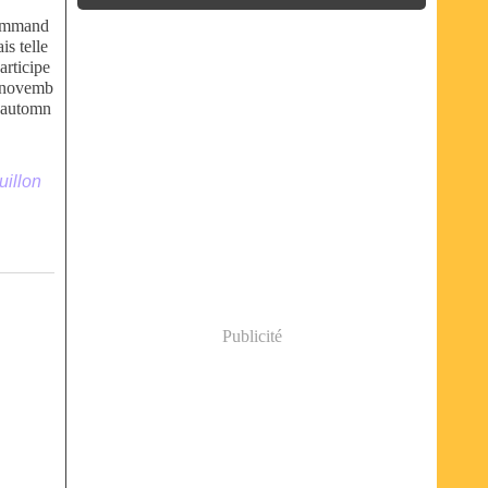
command
is telle
articipe
e novemb
’ automn
uillon
Publicité