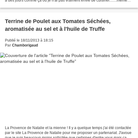
a des jours comme ça où je n'ai pas vraiment envie de cuisiner........même
pas envie d'aller au resto....
Terrine de Poulet aux Tomates Séchées,
aromatisée au sel et à l'huile de Truffe
Publié le 18/11/2013 à 18:15
Par
Chamborigaud
La Provence de Natalie et la mienne ! Il y a quelque temps j'ai été contactée
par le site La Provence de Natalie pour me proposer un partenariat. J'avoue
que je suis beaucoup moins sollicitée que certaines d'entre vous mais ça