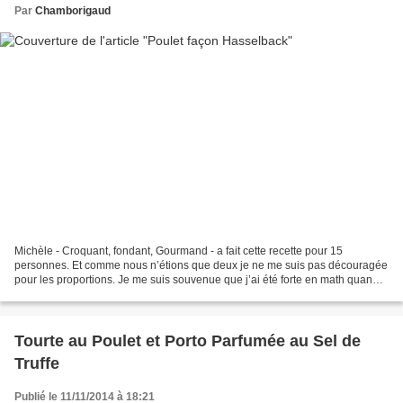
Par
Chamborigaud
Michèle - Croquant, fondant, Gourmand - a fait cette recette pour 15
personnes. Et comme nous n’étions que deux je ne me suis pas découragée
pour les proportions. Je me suis souvenue que j’ai été forte en math quand
j’étais jeune et je crois que j’ai...
Tourte au Poulet et Porto Parfumée au Sel de
Truffe
Publié le 11/11/2014 à 18:21