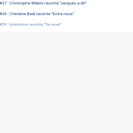
#27 : Christophe Willem raconte "Jacques a dit"
#26 : Chimène Badi raconte "Entre nous"
#25 : Indochine raconte "3e sexe"
#24 : Zaho raconte "C'est chelou"
#23 : Patrick Bruel raconte "Au café des délices"
#22 : Kyo raconte "Le chemin"
#21 : Nolwenn Leroy raconte "Cassé"
#20 : Patrick Hernandez raconte "Born to be alive"
#19 : Lorie raconte "Près de moi"
#18 : Michael Jones raconte "A nos actes manqués" (avec Jean-Jacque
#17 : Khaled raconte "Aïcha"
#16 : Corneille raconte "Parce qu'on vient de loin"
#15 : Indochine raconte "L'aventurier"