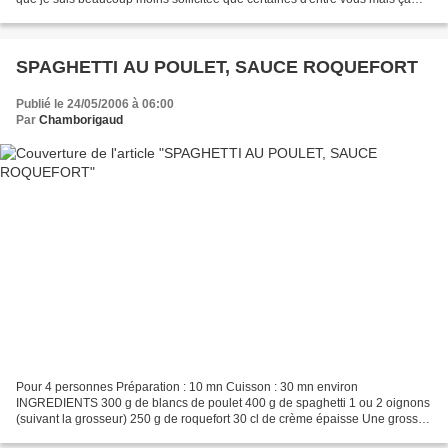
arrive quand même de temps...
SPAGHETTI AU POULET, SAUCE ROQUEFORT
Publié le 24/05/2006 à 06:00
Par
Chamborigaud
Pour 4 personnes Préparation : 10 mn Cuisson : 30 mn environ
INGREDIENTS 300 g de blancs de poulet 400 g de spaghetti 1 ou 2 oignons
(suivant la grosseur) 250 g de roquefort 30 cl de crème épaisse Une grosse
poignée de champignons de Paris surgelés en...