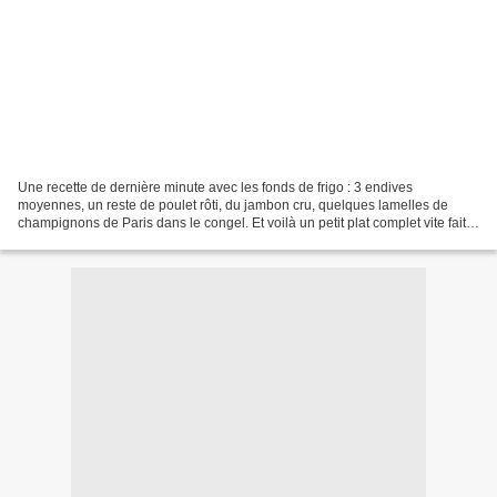
Une recette de dernière minute avec les fonds de frigo : 3 endives
moyennes, un reste de poulet rôti, du jambon cru, quelques lamelles de
champignons de Paris dans le congel. Et voilà un petit plat complet vite fait,
bien fait, qui mérite d'être refait...