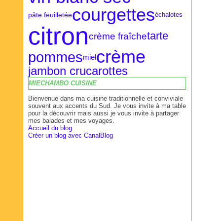
courgettes
pâte feuilletée
échalotes
citron
tarte
crème fraîche
crème
pommes
miel
jambon cru
carottes
MIECHAMBO CUISINE
Bienvenue dans ma cuisine traditionnelle et conviviale
souvent aux accents du Sud. Je vous invite à ma table
pour la découvrir mais aussi je vous invite à partager
mes balades et mes voyages.
Accueil du blog
Créer un blog avec CanalBlog