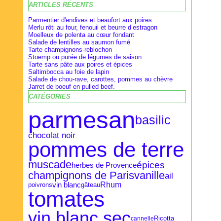
ARTICLES RÉCENTS
Février
Février
Avril
(28)
(9)
(16)
Janvier
Janvier
Mars
(27)
(8)
(18)
Parmentier d'endives et beaufort aux poires
Merlu rôti au four, fenouil et beurre d’estragon
Moelleux de polenta au cœur fondant
Salade de lentilles au saumon fumé
Tarte champignons-reblochon
Stoemp ou purée de légumes de saison
Tarte sans pâte aux poires et épices
Saltimbocca au foie de lapin
Salade de chou-rave, carottes, pommes au chèvre
Jarret de boeuf en pulled beef.
CATÉGORIES
parmesan
basilic
chocolat noir
pommes de terre
muscade
épices
herbes de Provence
vanille
champignons de Paris
ail
Rhum
vin blanc
poivrons
gâteau
tomates
vin blanc sec
cannelle
Ricotta