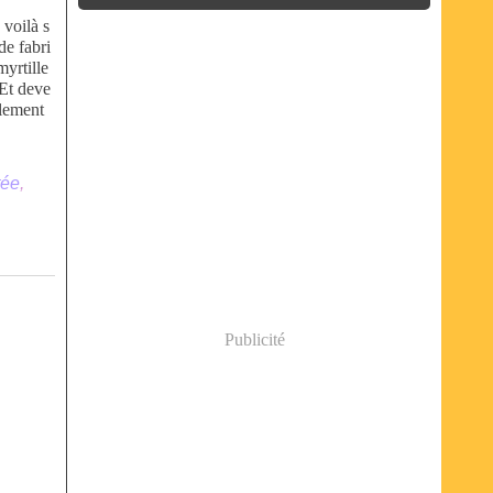
 voilà s
de fabri
myrtille
! Et deve
blement
tée
,
Publicité