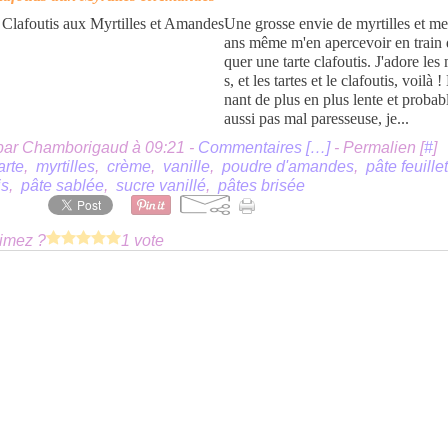
Une grosse envie de myrtilles et me
ans même m'en apercevoir en train 
quer une tarte clafoutis. J'adore les 
s, et les tartes et le clafoutis, voilà 
nant de plus en plus lente et proba
aussi pas mal paresseuse, je...
par Chamborigaud à 09:21 -
Commentaires [
…
]
- Permalien [
#
]
arte
,
myrtilles
,
crème
,
vanille
,
poudre d'amandes
,
pâte feuille
is
,
pâte sablée
,
sucre vanillé
,
pâtes brisée
imez ?
1 vote