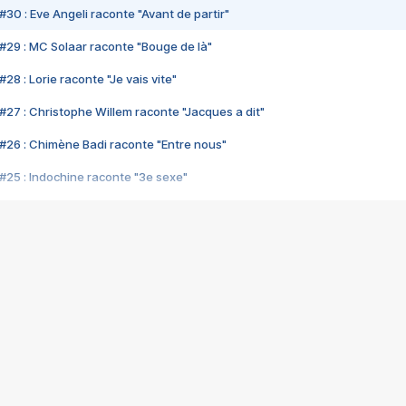
#30 : Eve Angeli raconte "Avant de partir"
#29 : MC Solaar raconte "Bouge de là"
28 : Lorie raconte "Je vais vite"
#27 : Christophe Willem raconte "Jacques a dit"
#26 : Chimène Badi raconte "Entre nous"
#25 : Indochine raconte "3e sexe"
#24 : Zaho raconte "C'est chelou"
#23 : Patrick Bruel raconte "Au café des délices"
#22 : Kyo raconte "Le chemin"
#21 : Nolwenn Leroy raconte "Cassé"
#20 : Patrick Hernandez raconte "Born to be alive"
#19 : Lorie raconte "Près de moi"
#18 : Michael Jones raconte "A nos actes manqués" (avec Jean-Jacque