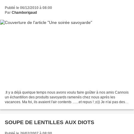
Publié le 06/12/2010 à 08:00
Par
Chamborigaud
.Il y a déjà quelque temps nous avons voulu faire goûter à nos amis Cannois
un échantillon des produits savoyards ramenés chez nous après les
vacances. Ma foi, ils avaient l'air contents .......et repus ! ;o)) Je n'ai pas des
photos de tous les plats....
SOUPE DE LENTILLES AUX DIOTS
Publié le 26/02/2007 à 08:00