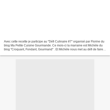
Avec cette recette je participe au "Défi Culinaire #7" organisé par Florine du
blog Ma Petite Cuisine Gourmande. Ce mois-ci la marraine est Michèle du
blog "Croquant, Fondant, Gourmand" . Et Michèle nous met au défi de faire
un recette à base de ce délicieux...