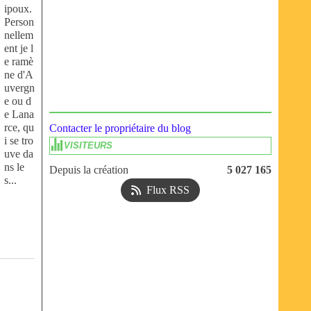
ipoux.
Person
nellem
ent je l
e ramè
ne d'A
uvergn
e ou d
e Lana
rce, qu
Contacter le propriétaire du blog
i se tro
VISITEURS
uve da
ns le
Depuis la création
5 027 165
s...
Flux RSS