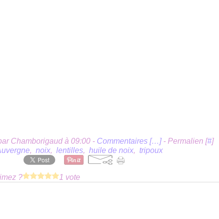
par Chamborigaud à 09:00 -
Commentaires [
…
]
- Permalien [
#
]
Auvergne
,
noix
,
lentilles
,
huile de noix
,
tripoux
imez ?
1 vote