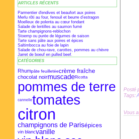
ARTICLES RÉCENTS
Février
Février
Avril
(28)
(9)
(16)
Janvier
Janvier
Mars
(27)
(8)
(18)
Parmentier d'endives et beaufort aux poires
Merlu rôti au four, fenouil et beurre d’estragon
Moelleux de polenta au cœur fondant
Salade de lentilles au saumon fumé
Tarte champignons-reblochon
Stoemp ou purée de légumes de saison
Tarte sans pâte aux poires et épices
Saltimbocca au foie de lapin
Salade de chou-rave, carottes, pommes au chèvre
Jarret de boeuf en pulled beef.
CATÉGORIES
crème fraîche
Rhum
pâte feuilletée
muscade
chocolat noir
Ricotta
pommes de terre
Posté 
tomates
Tags:
cannelle
citron
Vous a
champignons de Paris
épices
vanille
vin blanc