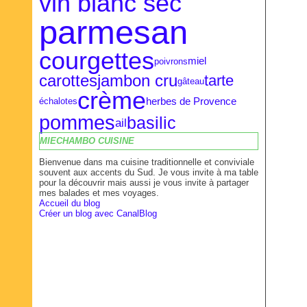
vin blanc sec
parmesan
courgettes
miel
poivrons
carottes
jambon cru
tarte
gâteau
crème
herbes de Provence
échalotes
pommes
basilic
ail
MIECHAMBO CUISINE
Bienvenue dans ma cuisine traditionnelle et conviviale
souvent aux accents du Sud. Je vous invite à ma table
pour la découvrir mais aussi je vous invite à partager
mes balades et mes voyages.
Accueil du blog
Créer un blog avec CanalBlog