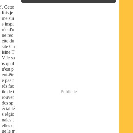
. Cette
fois je
me sui
s inspi
rée d'u
ne rec
ette du
site Cu
isine T
V.Je sa
is qu'il
n'est p
eut-êtr
e pas t
rès fac
ile de t
Publicité
rouver
des sp
écialité
s régio
nales t
elles q
ue le tr