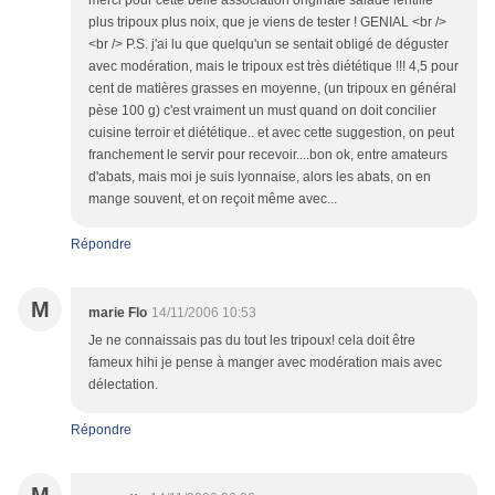
merci pour cette belle association originale salade lentille
plus tripoux plus noix, que je viens de tester ! GENIAL <br />
<br /> P.S. j'ai lu que quelqu'un se sentait obligé de déguster
avec modération, mais le tripoux est très diététique !!! 4,5 pour
cent de matières grasses en moyenne, (un tripoux en général
pèse 100 g) c'est vraiment un must quand on doit concilier
cuisine terroir et diététique.. et avec cette suggestion, on peut
franchement le servir pour recevoir....bon ok, entre amateurs
d'abats, mais moi je suis lyonnaise, alors les abats, on en
mange souvent, et on reçoit même avec...
Répondre
M
marie Flo
14/11/2006 10:53
Je ne connaissais pas du tout les tripoux! cela doit être
fameux hihi je pense à manger avec modération mais avec
délectation.
Répondre