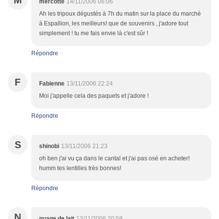
M
mercotte
14/11/2006 06:06
Ah les tripoux dégustés à 7h du matin sur la place du marché
à Espallion, les meilleurs! que de souvenirs , j'adore tout
simplement ! tu me fais envie là c'est sûr !
Répondre
F
Fabienne
13/11/2006 22:24
Moi j'appelle cela des paquets et j'adore !
Répondre
S
shinobi
13/11/2006 21:23
oh ben j'ai vu ça dans le cantal et j'ai pas osé en acheter!
humm tes lentilles très bonnes!
Répondre
N
nuage de lait
13/11/2006 20:59