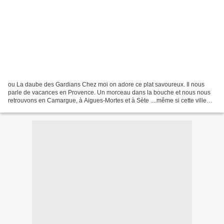
ou La daube des Gardians Chez moi on adore ce plat savoureux. Il nous
parle de vacances en Provence. Un morceau dans la bouche et nous nous
retrouvons en Camargue, à Aigues-Mortes et à Sète ....même si cette ville
n'est pas en Provence ;o)) Justement...