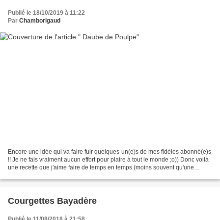
Publié le 18/10/2019 à 11:22
Par
Chamborigaud
Encore une idée qui va faire fuir quelques-un(e)s de mes fidèles abonné(e)s
!! Je ne fais vraiment aucun effort pour plaire à tout le monde ;o)) Donc voilà
une recette que j'aime faire de temps en temps (moins souvent qu'une
daube de boeuf quand même),...
Courgettes Bayadère
Publié le 11/08/2018 à 21:58