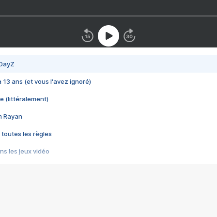
 DayZ
 a 13 ans (et vous l'avez ignoré)
e (littéralement)
im Rayan
 toutes les règles
s les jeux vidéo
us choquant de Rockstar ? - Le scandale BULLY
e plus moche de Steam
du RÊVE tourne au CAUCHEMAR