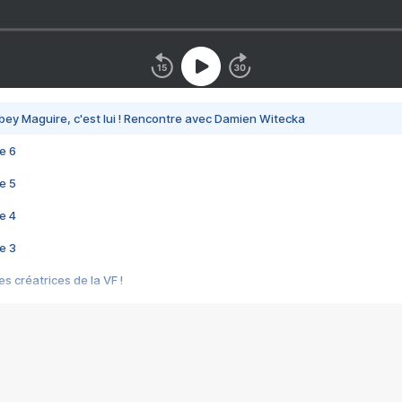
bey Maguire, c'est lui ! Rencontre avec Damien Witecka
e 6
e 5
e 4
e 3
s créatrices de la VF !
e 2
e 1
e Mektoub My Love arrive enfin ! Rencontre avec Shaïn Boumedine et Sal