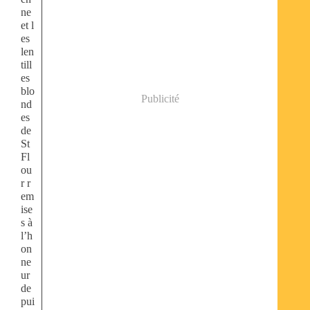
ne
et l
es
len
till
es
blo
Publicité
nd
es
de
St
Fl
ou
r r
em
ise
s à
l’h
on
ne
ur
de
pui