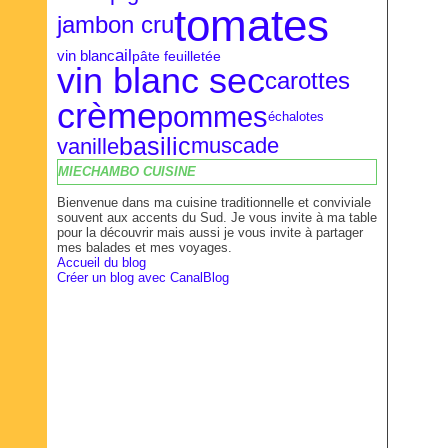
tomates
jambon cru
ail
vin blanc
pâte feuilletée
vin blanc sec
carottes
crème
pommes
échalotes
basilic
vanille
muscade
MIECHAMBO CUISINE
Bienvenue dans ma cuisine traditionnelle et conviviale
souvent aux accents du Sud. Je vous invite à ma table
pour la découvrir mais aussi je vous invite à partager
mes balades et mes voyages.
Accueil du blog
Créer un blog avec CanalBlog