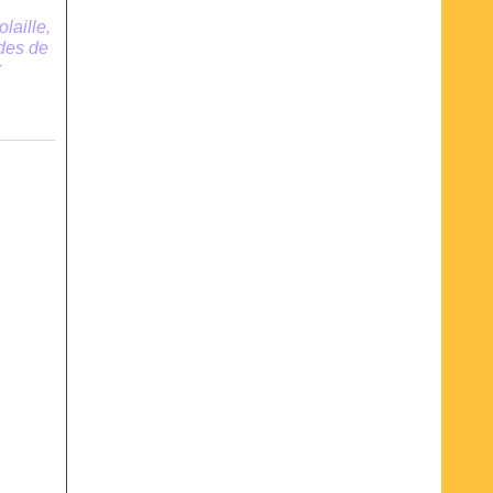
olaille
,
ndes de
r