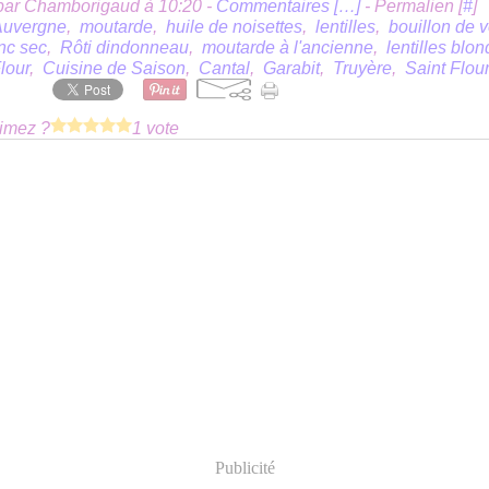
par Chamborigaud à 10:20 -
Commentaires [
…
]
- Permalien [
#
]
Auvergne
,
moutarde
,
huile de noisettes
,
lentilles
,
bouillon de v
anc sec
,
Rôti dindonneau
,
moutarde à l'ancienne
,
lentilles blo
lour
,
Cuisine de Saison
,
Cantal
,
Garabit
,
Truyère
,
Saint Flou
imez ?
1 vote
Publicité