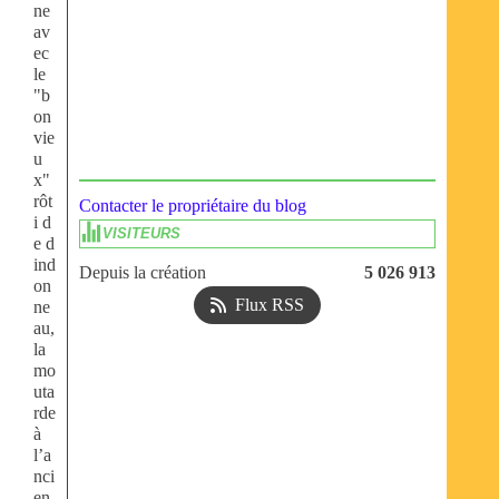
ne
av
ec
le
"b
on
vie
u
x"
rôt
Contacter le propriétaire du blog
i d
VISITEURS
e d
ind
Depuis la création
5 026 913
on
Flux RSS
ne
au,
la
mo
uta
rde
à
l’a
nci
en