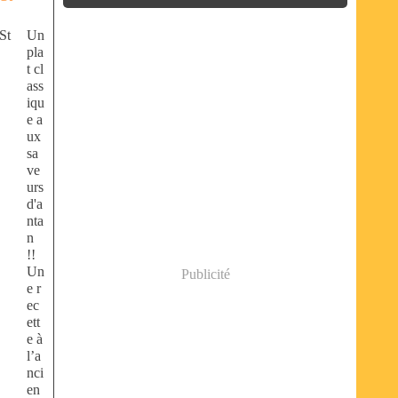
Un
pla
t cl
ass
iqu
e a
ux
sa
ve
urs
d'a
nta
n
!!
Un
Publicité
e r
ec
ett
e à
l’a
nci
en