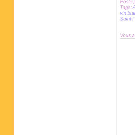
Posté 
Tags:
vin bl
Saint F
Vous a