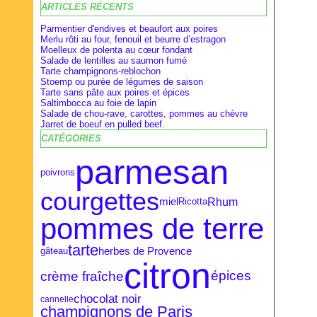
ARTICLES RÉCENTS
Février
Février
Avril
(28)
(9)
(16)
Janvier
Janvier
Mars
(27)
(8)
(18)
Parmentier d'endives et beaufort aux poires
Merlu rôti au four, fenouil et beurre d’estragon
Moelleux de polenta au cœur fondant
Salade de lentilles au saumon fumé
Tarte champignons-reblochon
Stoemp ou purée de légumes de saison
Tarte sans pâte aux poires et épices
Saltimbocca au foie de lapin
Salade de chou-rave, carottes, pommes au chèvre
Jarret de boeuf en pulled beef.
CATÉGORIES
parmesan
poivrons
courgettes
Rhum
miel
Ricotta
pommes de terre
tarte
herbes de Provence
gâteau
citron
crème fraîche
épices
chocolat noir
cannelle
champignons de Paris