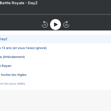
 Battle Royale - DayZ
 DayZ
 a 13 ans (et vous l'avez ignoré)
e (littéralement)
im Rayan
 toutes les règles
s les jeux vidéo
us choquant de Rockstar ? - Le scandale BULLY
e plus moche de Steam
du RÊVE tourne au CAUCHEMAR