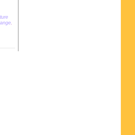
ture
range
,