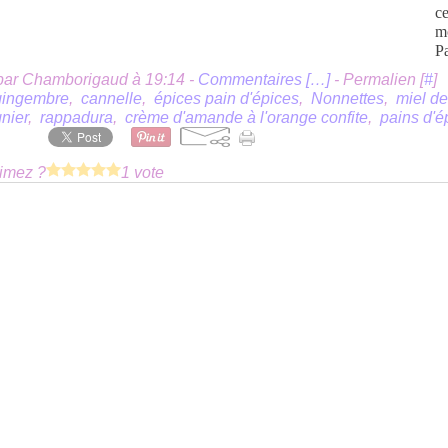
ce
m
Pa
par Chamborigaud à 19:14 -
Commentaires [
…
]
- Permalien [
#
]
gingembre
,
cannelle
,
épices pain d'épices
,
Nonnettes
,
miel de
nier
,
rappadura
,
crème d'amande à l'orange confite
,
pains d'é
imez ?
1 vote