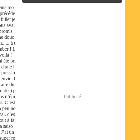
ans mo
 précéde
 billet je
ous avai
 promis
ne douc
r.......à t
mber ! L
voilà !
ai été pri
 d'une i
épressib
 envie d
faire du
u des) p
ns d’épi
Publicité
s. C’est
n peu no
al, c’es
tout à fai
la saiso
 J’ai un
super re