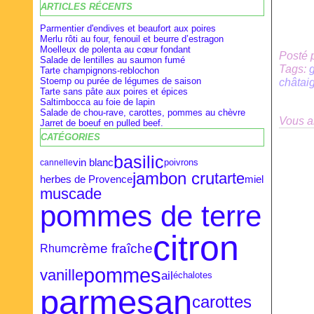
ARTICLES RÉCENTS
Février
Février
Avril
(28)
(9)
(16)
Janvier
Janvier
Mars
(27)
(8)
(18)
Parmentier d'endives et beaufort aux poires
Merlu rôti au four, fenouil et beurre d’estragon
Moelleux de polenta au cœur fondant
Posté 
Salade de lentilles au saumon fumé
Tags:
Tarte champignons-reblochon
Stoemp ou purée de légumes de saison
châtaig
Tarte sans pâte aux poires et épices
Saltimbocca au foie de lapin
Salade de chou-rave, carottes, pommes au chèvre
Vous a
Jarret de boeuf en pulled beef.
CATÉGORIES
basilic
vin blanc
poivrons
cannelle
jambon cru
tarte
herbes de Provence
miel
muscade
pommes de terre
citron
crème fraîche
Rhum
pommes
vanille
ail
échalotes
parmesan
carottes