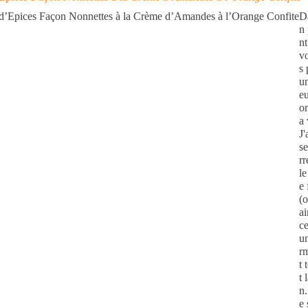
D
n
nt
v
s
u
eu
o
a 
J'
se
rr
le
e 
(o
ai
ce
u
rm
t 
t 
n.
e 