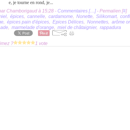
e, je tourne en rond, je...
par Chamborigaud à 15:28 -
Commentaires [
…
]
- Permalien [
#
]
miel
,
épices
,
cannelle
,
cardamome
,
Nonette
,
Silikomart
,
confi
ge
,
épices pain d'épices
,
Epices Délices
,
Nonnettes
,
arôme o
nade
,
marmelade d'orange
,
miel de châtaignier
,
rappadura
imez ?
1 vote