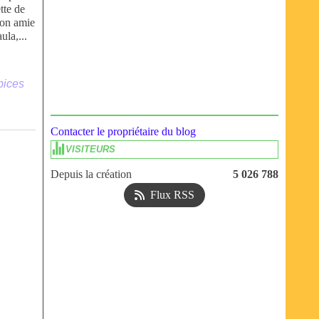
tte de
on amie
ula,...
pices
Contacter le propriétaire du blog
VISITEURS
Depuis la création
5 026 788
Flux RSS