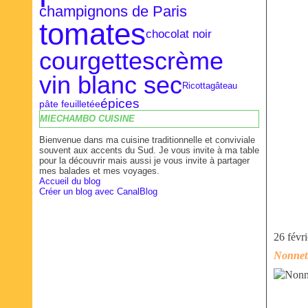
champignons de Paris
tomates
chocolat noir
courgettes
crème
vin blanc sec
gâteau
Ricotta
épices
pâte feuilletée
MIECHAMBO CUISINE
Bienvenue dans ma cuisine traditionnelle et conviviale
souvent aux accents du Sud. Je vous invite à ma table
pour la découvrir mais aussi je vous invite à partager
mes balades et mes voyages.
Accueil du blog
Créer un blog avec CanalBlog
26 févr
Nonnet