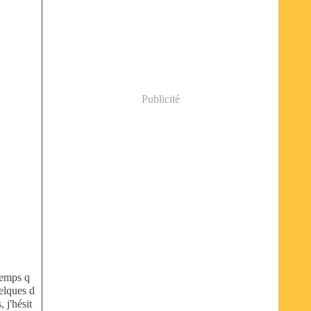
Publicité
temps q
uelques d
 j'hésit