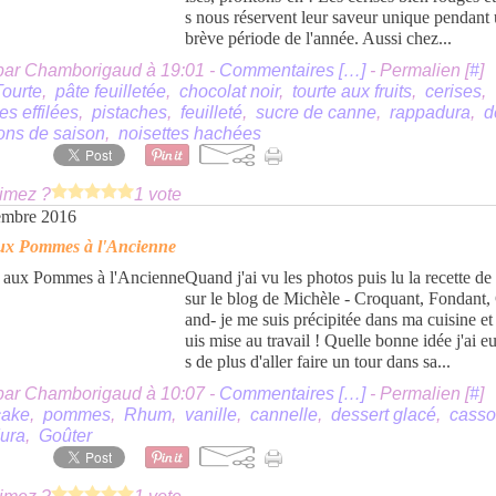
s nous réservent leur saveur unique pendant 
brève période de l'année. Aussi chez...
par Chamborigaud à 19:01 -
Commentaires [
…
]
- Permalien [
#
]
Tourte
,
pâte feuilletée
,
chocolat noir
,
tourte aux fruits
,
cerises
,
s effilées
,
pistaches
,
feuilleté
,
sucre de canne
,
rappadura
,
d
ons de saison
,
noisettes hachées
imez ?
1 vote
embre 2016
ux Pommes à l'Ancienne
Quand j'ai vu les photos puis lu la recette de
sur le blog de Michèle - Croquant, Fondant
and- je me suis précipitée dans ma cuisine et
uis mise au travail ! Quelle bonne idée j'ai e
s de plus d'aller faire un tour dans sa...
par Chamborigaud à 10:07 -
Commentaires [
…
]
- Permalien [
#
]
cake
,
pommes
,
Rhum
,
vanille
,
cannelle
,
dessert glacé
,
cass
ura
,
Goûter