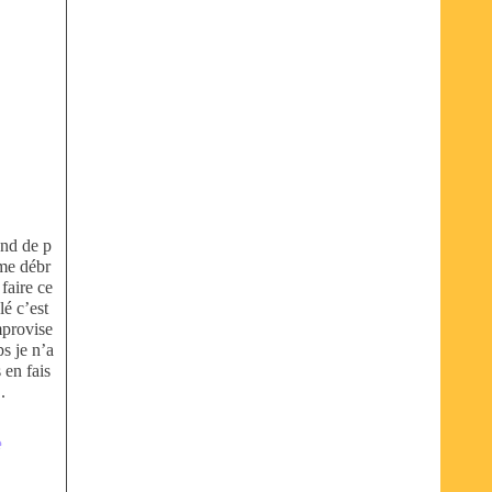
ond de p
 me débr
faire ce
lé c’est
mprovise
s je n’a
 en fais
.
e