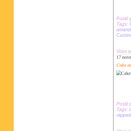
Posté 
Tags:
amande
Cuisin
Vous a
17 nov
Cake a
Posté 
Tags:
rappad