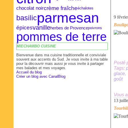
crème fraîche
chocolat noir
échalotes
parmesan
basilic
9 févri
Boulig
vanille
épices
herbes de Provence
poivrons
pommes de terre
MIECHAMBO CUISINE
Bienvenue dans ma cuisine traditionnelle et conviviale
souvent aux accents du Sud. Je vous invite à ma table
Posté 
pour la découvrir mais aussi je vous invite à partager
mes balades et mes voyages.
Tags:
Accueil du blog
glace
Créer un blog avec CanalBlog
goût
Vous a
13 juill
Tourbil