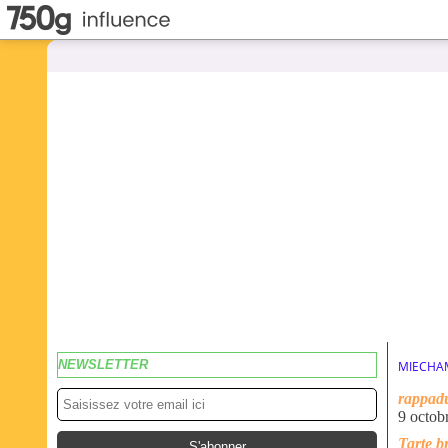
NEWSLETTER
MIECHA
rappad
9 octob
Tarte b