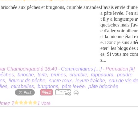
J’avais envie d’une 
a pâte levée. J'en ai
t il y a longtemps 
quetsches mais j'av
e d'aller voir aille
si la mienne était e
e. Donc je suis allé
eter" les blogs des
es. Si vous me con
z...
par Chamborigaud à 18:49 -
Commentaires [
…
]
- Permalien [
#
]
pêches
,
brioche
,
tarte
,
prunes
,
crumble
,
rappadura
,
poudre
es
,
liqueur de pêche
,
sucre roux
,
levure fraîche
,
eau de vie d
lles
,
mirabelles
,
brugnons
,
pâte levée
,
pâte briochée
imez ?
1 vote