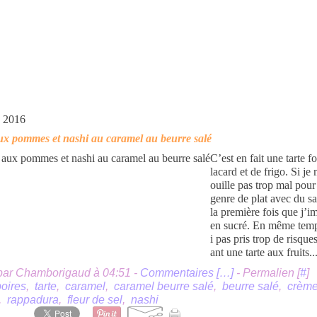
s 2016
ux pommes et nashi au caramel au beurre salé
C’est en fait une tarte f
lacard et de frigo. Si je
ouille pas trop mal pour 
genre de plat avec du sa
la première fois que j’i
en sucré. En même temp
i pas pris trop de risques
ant une tarte aux fruits...
par Chamborigaud à 04:51 -
Commentaires [
…
]
- Permalien [
#
]
poires
,
tarte
,
caramel
,
caramel beurre salé
,
beurre salé
,
crèm
,
rappadura
,
fleur de sel
,
nashi