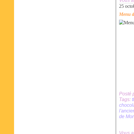
Vous a
25 octo
Menu d
Posté 
Tags:
chocola
l'anci
de Mon
Vous a