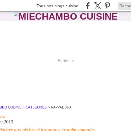
Tous nos blogs cuisine
Publicité
MBO CUISINE
>
CATEGORIES
>
RAPPADURA
ura
re 2019
riochée aux pêches et brugnons, crumble amandes