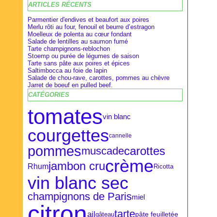
ARTICLES RÉCENTS
Février
Février
Avril
(28)
(9)
(16)
Janvier
Janvier
Mars
(27)
(8)
(18)
Parmentier d'endives et beaufort aux poires
Merlu rôti au four, fenouil et beurre d’estragon
Moelleux de polenta au cœur fondant
Salade de lentilles au saumon fumé
Tarte champignons-reblochon
Stoemp ou purée de légumes de saison
Tarte sans pâte aux poires et épices
Saltimbocca au foie de lapin
Salade de chou-rave, carottes, pommes au chèvre
Jarret de boeuf en pulled beef.
CATÉGORIES
tomates
vin blanc
courgettes
cannelle
pommes
carottes
muscade
crème
jambon cru
Rhum
Ricotta
vin blanc sec
champignons de Paris
miel
citron
tarte
ail
pâte feuilletée
gâteau