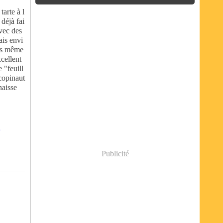
tarte à l
 déjà fai
avec des
ais envi
urs même
xcellent
e "feuill
 copinaut
naisse
e
Publicité