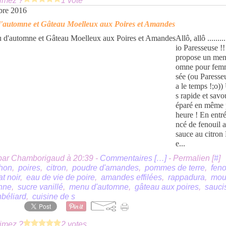
imez ?
1 vote
bre 2016
'automne et Gâteau Moelleux aux Poires et Amandes
Allô, allô .......
io Paresseuse !!
propose un men
omne pour fem
sée (ou Paresse
a le temps !;o))
s rapide et savo
éparé en même 
heure ! En entr
ncé de fenouil 
sauce au citron
e...
par Chamborigaud à 20:39 -
Commentaires [
…
]
- Permalien [
#
]
thon
,
poires
,
citron
,
poudre d'amandes
,
pommes de terre
,
feno
t noir
,
eau de vie de poire
,
amandes effilées
,
rappadura
,
mou
enne
,
sucre vanillé
,
menu d'automne
,
gâteau aux poires
,
sauci
béliard
,
cuisine de s
imez ?
2 votes