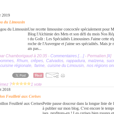
er 2019
ou du Limousin
Une recette limousine concoctée spécialement pour M
Blog l'Alchimie des Mets et son défi du mois Nos Ré
t du Goût : Les Spécialités Limousines J'aime cette ré
roche de l'Auvergne et j'aime ses spécialités. Mais je
ais pas...
par Chamborigaud à 20:35 -
Commentaires [
…
]
- Permalien [
#
]
pommes
,
Rhum
,
crêpes
,
Calvados
,
rappadura
,
maïzena
,
suc
,
cuisine régionale
,
farine
,
cuisine du Limousin
,
nos régions on
imez ?
1 vote
et 2018
lon Feuilleté aux Cerises
Petite pause douceur dans la longue liste de
à publier sur mon blog. C'est encore le temp
ises, profitons-en ! Les cerises bien rouges e