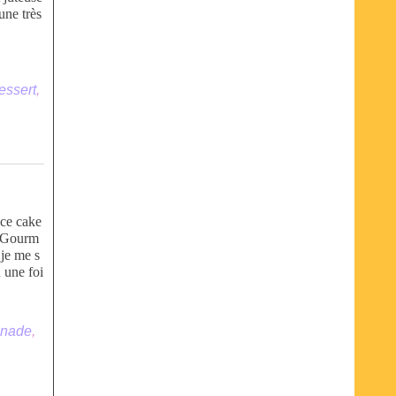
une très
essert
,
 ce cake
, Gourm
 je me s
u une foi
onade
,