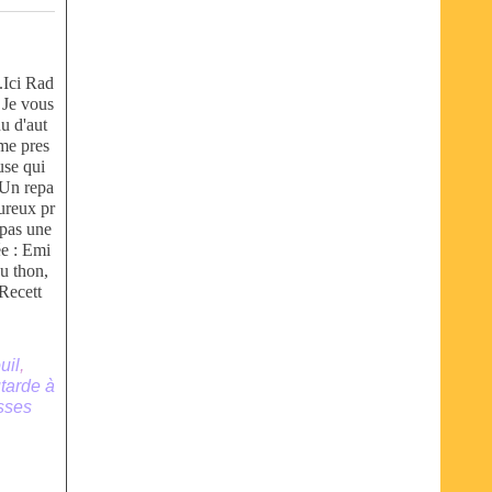
...Ici Rad
 Je vous
u d'aut
me pres
use qui
 Un repa
ureux pr
pas une
ée : Emi
au thon,
 Recett
uil
,
tarde à
sses