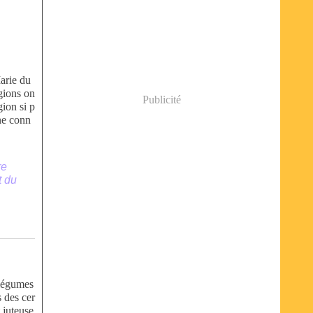
arie du
gions on
Publicité
gion si p
 ne conn
re
t du
 légumes
s des cer
t juteuse