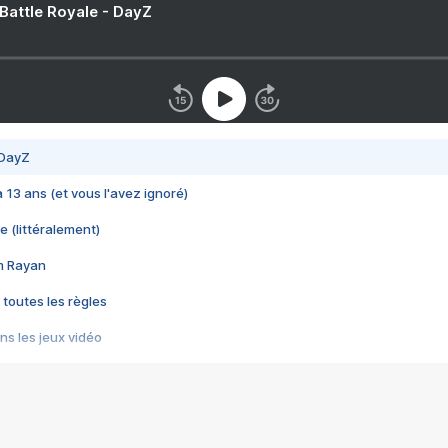
 Battle Royale - DayZ
 DayZ
 a 13 ans (et vous l'avez ignoré)
e (littéralement)
im Rayan
 toutes les règles
s les jeux vidéo
us choquant de Rockstar ? - Le scandale BULLY
e plus moche de Steam
du RÊVE tourne au CAUCHEMAR