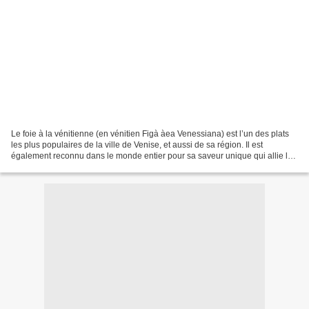
Le foie à la vénitienne (en vénitien Figà àea Venessiana) est l’un des plats
les plus populaires de la ville de Venise, et aussi de sa région. Il est
également reconnu dans le monde entier pour sa saveur unique qui allie le
goût prononcé du foie à la...