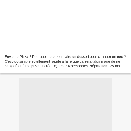
Envie de Pizza ? Pourquoi ne pas en faire un dessert pour changer un peu ?
C'est tout simple et tellement rapide à faire que ça serait dommage de ne
pas goûter à ma pizza sucrée. ;o)) Pour 4 personnes Préparation : 25 mn
Cuisson : 20 mn Ingrédients :...