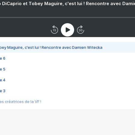
 DiCaprio et Tobey Maguire, c'est lui ! Rencontre avec Dam
bey Maguire, c'est lui ! Rencontre avec Damien Witecka
e 6
e 5
e 4
e 3
s créatrices de la VF !
e 2
e 1
e Mektoub My Love arrive enfin ! Rencontre avec Shaïn Boumedine et Sal