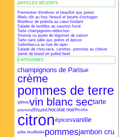
ARTICLES RÉCENTS
Février
Février
Avril
(28)
(9)
(16)
Janvier
Janvier
Mars
(27)
(8)
(18)
Parmentier d'endives et beaufort aux poires
Merlu rôti au four, fenouil et beurre d’estragon
Moelleux de polenta au cœur fondant
Salade de lentilles au saumon fumé
Tarte champignons-reblochon
Stoemp ou purée de légumes de saison
Tarte sans pâte aux poires et épices
Saltimbocca au foie de lapin
Salade de chou-rave, carottes, pommes au chèvre
Jarret de boeuf en pulled beef.
CATÉGORIES
champignons de Paris
ail
crème
pommes de terre
vin blanc sec
tarte
gâteau
chocolat noir
Rhum
poivrons
Ricotta
citron
vanille
épices
pommes
jambon cru
pâte feuilletée