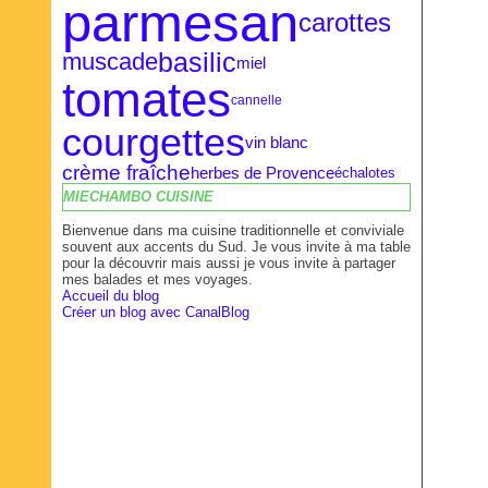
parmesan
carottes
basilic
muscade
miel
tomates
cannelle
courgettes
vin blanc
crème fraîche
herbes de Provence
échalotes
MIECHAMBO CUISINE
Bienvenue dans ma cuisine traditionnelle et conviviale
souvent aux accents du Sud. Je vous invite à ma table
pour la découvrir mais aussi je vous invite à partager
mes balades et mes voyages.
Accueil du blog
Créer un blog avec CanalBlog