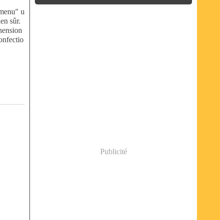
 menu" u
ien sûr.
hension
onfectio
Publicité