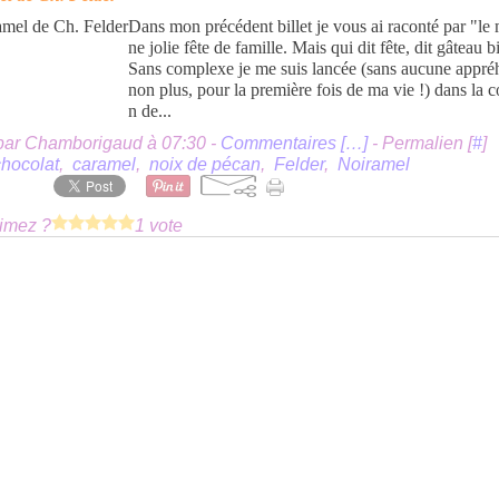
Dans mon précédent billet je vous ai raconté par "le
ne jolie fête de famille. Mais qui dit fête, dit gâteau b
Sans complexe je me suis lancée (sans aucune appré
non plus, pour la première fois de ma vie !) dans la c
n de...
par Chamborigaud à 07:30 -
Commentaires [
…
]
- Permalien [
#
]
chocolat
,
caramel
,
noix de pécan
,
Felder
,
Noiramel
imez ?
1 vote