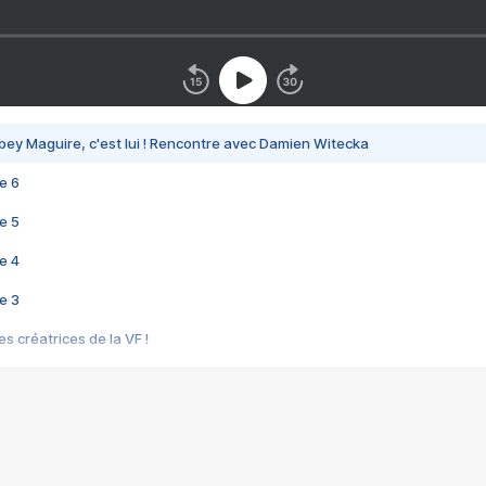
bey Maguire, c'est lui ! Rencontre avec Damien Witecka
e 6
e 5
e 4
e 3
s créatrices de la VF !
e 2
e 1
e Mektoub My Love arrive enfin ! Rencontre avec Shaïn Boumedine et Sal