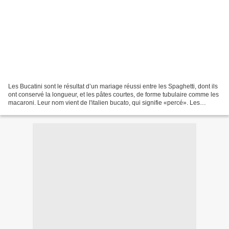
Les Bucatini sont le résultat d’un mariage réussi entre les Spaghetti, dont ils
ont conservé la longueur, et les pâtes courtes, de forme tubulaire comme les
macaroni. Leur nom vient de l'italien bucato, qui signifie «percé». Les
bucatini sont de gros...