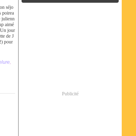
mon séjo
s poirea
e julienn
oup aimé
. Un jour
tte de J
2) pour
elure
,
Publicité