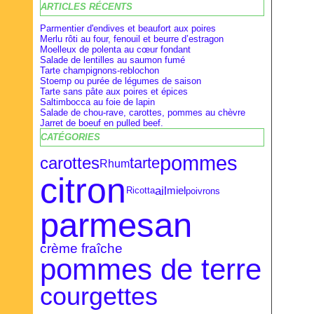
ARTICLES RÉCENTS
Février
Février
Avril
(28)
(9)
(16)
Janvier
Janvier
Mars
(27)
(8)
(18)
Parmentier d'endives et beaufort aux poires
Merlu rôti au four, fenouil et beurre d’estragon
Moelleux de polenta au cœur fondant
Salade de lentilles au saumon fumé
Tarte champignons-reblochon
Stoemp ou purée de légumes de saison
Tarte sans pâte aux poires et épices
Saltimbocca au foie de lapin
Salade de chou-rave, carottes, pommes au chèvre
Jarret de boeuf en pulled beef.
CATÉGORIES
pommes
carottes
tarte
Rhum
citron
ail
miel
poivrons
Ricotta
parmesan
crème fraîche
pommes de terre
courgettes