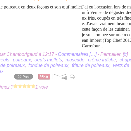
J'ai eu l'occasion lors de 
ur à Venise de déguster de
ux frits, coupés en très fin
e. J'avais vraiment beauc
cette façon de les cuisiner
je suis tombée sur une rece
ean Imbert (Top Chef 201
Carrefour...
par Chamborigaud à 12:17 -
Commentaires [
…
]
- Permalien [
#
]
oeufs
,
poireaux
,
oeufs mollets
,
muscade
,
crème fraîche
,
chap
 de poireaux
,
fondue de poireaux
,
friture de poireaux
,
verts de
ux
imez ?
1 vote