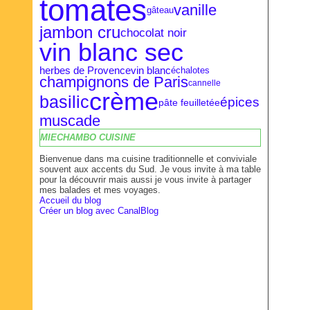
tomates
vanille
gâteau
jambon cru
chocolat noir
vin blanc sec
herbes de Provence
vin blanc
échalotes
champignons de Paris
cannelle
crème
basilic
épices
pâte feuilletée
muscade
MIECHAMBO CUISINE
Bienvenue dans ma cuisine traditionnelle et conviviale
souvent aux accents du Sud. Je vous invite à ma table
pour la découvrir mais aussi je vous invite à partager
mes balades et mes voyages.
Accueil du blog
Créer un blog avec CanalBlog