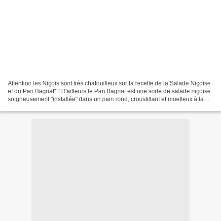
Attention les Niçois sont très chatouilleux sur la recette de la Salade Niçoise
et du Pan Bagnat* ! D'ailleurs le Pan Bagnat est une sorte de salade niçoise
soigneusement "installée" dans un pain rond, croustillant et moelleux à la
fois. Difficile de...