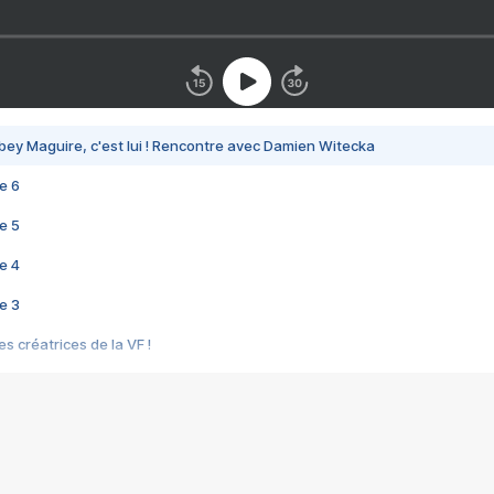
bey Maguire, c'est lui ! Rencontre avec Damien Witecka
e 6
e 5
e 4
e 3
s créatrices de la VF !
e 2
e 1
e Mektoub My Love arrive enfin ! Rencontre avec Shaïn Boumedine et Sal