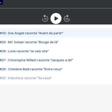
#30 : Eve Angeli raconte "Avant de partir"
#29 : MC Solaar raconte "Bouge de là"
28 : Lorie raconte "Je vais vite"
#27 : Christophe Willem raconte "Jacques a dit"
#26 : Chimène Badi raconte "Entre nous"
#25 : Indochine raconte "3e sexe"
#24 : Zaho raconte "C'est chelou"
#23 : Patrick Bruel raconte "Au café des délices"
#22 : Kyo raconte "Le chemin"