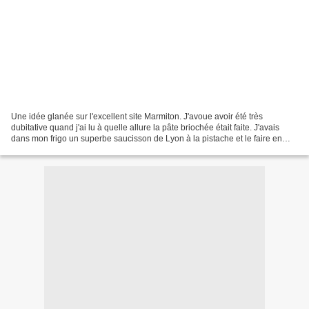
Une idée glanée sur l'excellent site Marmiton. J'avoue avoir été très
dubitative quand j'ai lu à quelle allure la pâte briochée était faite. J'avais
dans mon frigo un superbe saucisson de Lyon à la pistache et le faire en
brioche me tentait bien. Donc...