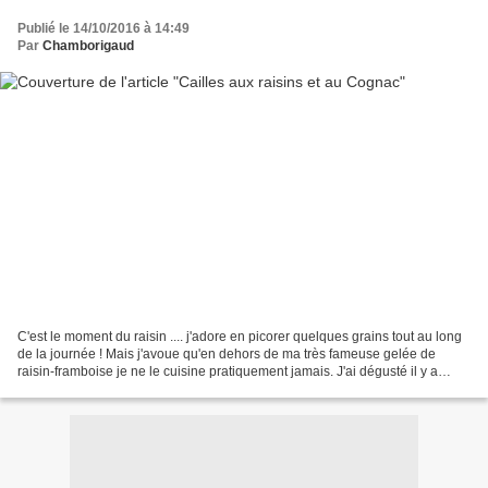
Publié le 14/10/2016 à 14:49
Par
Chamborigaud
C'est le moment du raisin .... j'adore en picorer quelques grains tout au long
de la journée ! Mais j'avoue qu'en dehors de ma très fameuse gelée de
raisin-framboise je ne le cuisine pratiquement jamais. J'ai dégusté il y a
longtemps des cailles aux raisins...