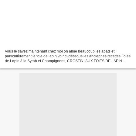
Vous le savez maintenant chez moi on aime beaucoup les abats et
particulièrement le foie de lapin voir ci-dessous les anciennes recettes Foies
de Lapin à la Syrah et Champignons, CROSTINI AUX FOIES DE LAPIN
Cette fois j'ai complètement flashé sur une...