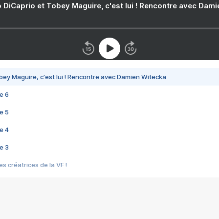
 DiCaprio et Tobey Maguire, c'est lui ! Rencontre avec Dam
bey Maguire, c'est lui ! Rencontre avec Damien Witecka
e 6
e 5
e 4
e 3
s créatrices de la VF !
e 2
e 1
e Mektoub My Love arrive enfin ! Rencontre avec Shaïn Boumedine et Sal