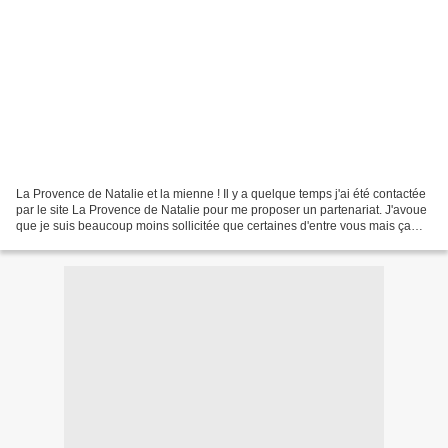
La Provence de Natalie et la mienne ! Il y a quelque temps j'ai été contactée
par le site La Provence de Natalie pour me proposer un partenariat. J'avoue
que je suis beaucoup moins sollicitée que certaines d'entre vous mais ça
arrive quand même de temps...